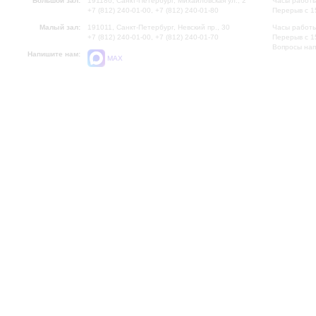
Большой зал:
191186, Санкт-Петербург, Михайловская ул., 2
Часы работы
+7 (812) 240-01-00, +7 (812) 240-01-80
Перерыв с 1
Малый зал:
191011, Санкт-Петербург, Невский пр., 30
Часы работы
+7 (812) 240-01-00, +7 (812) 240-01-70
Перерыв с 1
Вопросы на
Напишите нам:
MAX