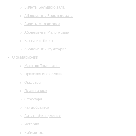
Билеты Большого зала
Абонементы Большого зала
Билеты Малого зала
Абонементы Малого зала
Как купить билет
Абонементы Музитория
О филармонии
Маэстро Темирканов
Правовая информация
Оркестры
Планы залов
Структура
Как добраться
Визит в филармонию
История
Библиотека