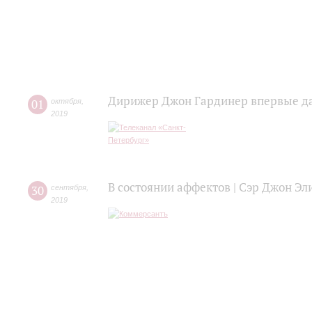
Дирижер Джон Гардинер впервые да
01
октября
,
2019
В состоянии аффектов | Сэр Джон Эл
30
сентября
,
2019