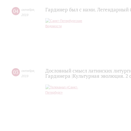
Гардинер был с нами. Легендарный 
04
октября
,
2019
Дословный смысл латинских литурги
03
октября
,
Гардинера |Культурная эволюция. 2 
2019