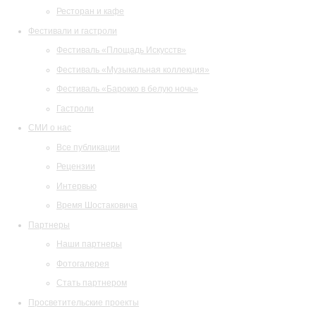
Ресторан и кафе
Фестивали и гастроли
Фестиваль «Площадь Искусств»
Фестиваль «Музыкальная коллекция»
Фестиваль «Барокко в белую ночь»
Гастроли
СМИ о нас
Все публикации
Рецензии
Интервью
Время Шостаковича
Партнеры
Наши партнеры
Фотогалерея
Стать партнером
Просветительские проекты