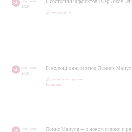
В состоянии аффектов | Сэр Джон Эл
30
сентября
,
2019
Революционный этюд Дениса Мацуева
30
сентября
,
2019
Денис Мацуев — о новом сезоне и р
29
сентября
,