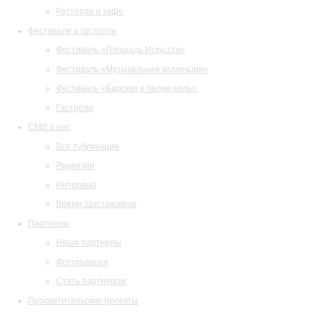
Ресторан и кафе
Фестивали и гастроли
Фестиваль «Площадь Искусств»
Фестиваль «Музыкальная коллекция»
Фестиваль «Барокко в белую ночь»
Гастроли
СМИ о нас
Все публикации
Рецензии
Интервью
Время Шостаковича
Партнеры
Наши партнеры
Фотогалерея
Стать партнером
Просветительские проекты