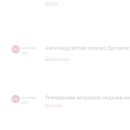
Александр Беглов получил Дрезденс
02
сентября
,
2019
Темирканова наградили медалью на
01
сентября
,
2019
ИА Regnum