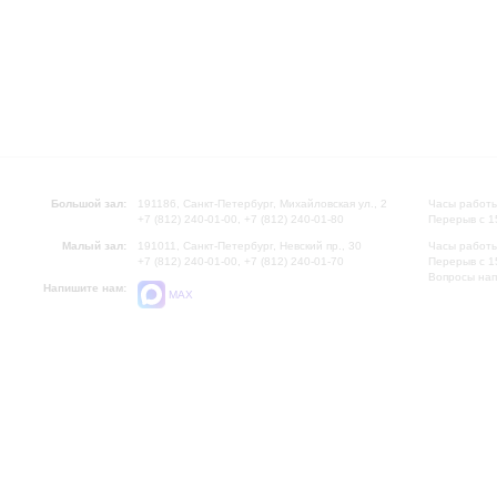
Большой зал:
191186, Санкт-Петербург, Михайловская ул., 2
Часы работы
+7 (812) 240-01-00, +7 (812) 240-01-80
Перерыв с 1
Малый зал:
191011, Санкт-Петербург, Невский пр., 30
Часы работы
+7 (812) 240-01-00, +7 (812) 240-01-70
Перерыв с 1
Вопросы на
Напишите нам:
MAX