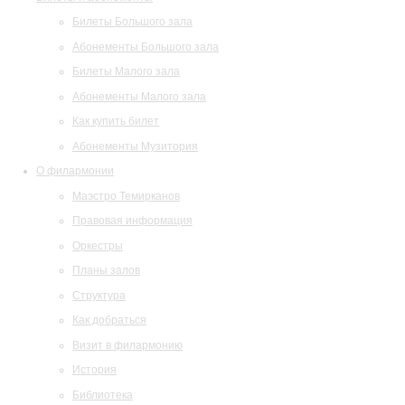
Билеты Большого зала
Абонементы Большого зала
Билеты Малого зала
Абонементы Малого зала
Как купить билет
Абонементы Музитория
О филармонии
Маэстро Темирканов
Правовая информация
Оркестры
Планы залов
Структура
Как добраться
Визит в филармонию
История
Библиотека