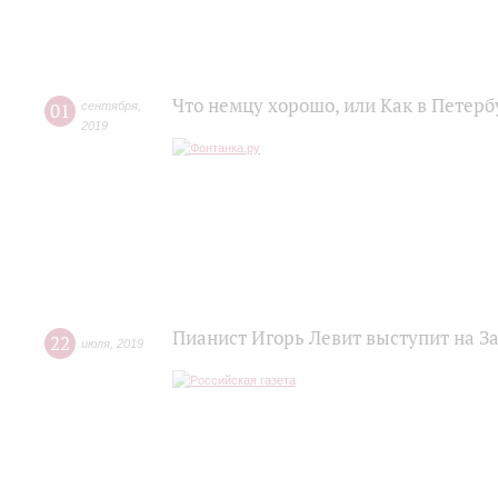
Что немцу хорошо, или Как в Петер
01
сентября
,
2019
Пианист Игорь Левит выступит на З
22
июля
,
2019