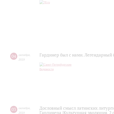
Гардинер был с нами. Легендарный 
04
октября
,
2019
Дословный смысл латинских литурги
03
октября
,
Гардинера |Культурная эволюция. 2 
2019