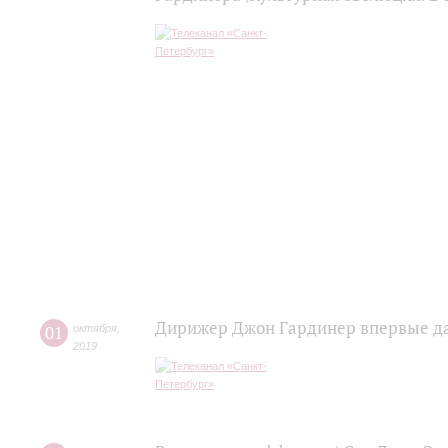
Дирижер Джон Гардинер впервые да
01
октября
,
2019