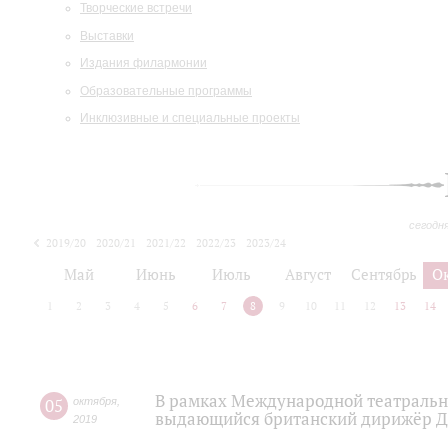
Творческие встречи
Выставки
Издания филармонии
Образовательные программы
Инклюзивные и специальные проекты
сегодн
2019/20
2020/21
2021/22
2022/23
2023/24
2024/25
2025/26
Май
Июнь
Июль
Август
Сентябрь
О
1
2
3
4
5
6
7
8
9
10
11
12
13
14
В рамках Международной театральн
05
октября
,
выдающийся британский дирижёр Дж
2019