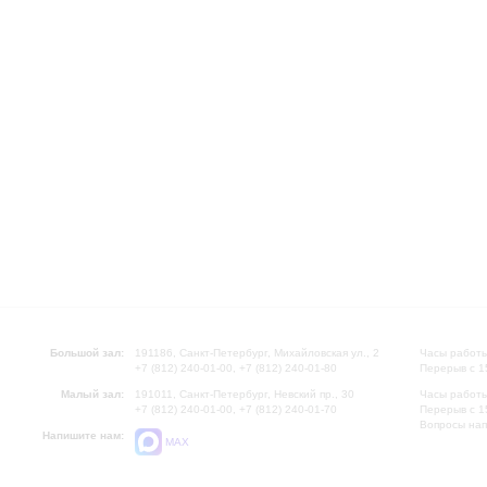
Большой зал:
191186, Санкт-Петербург, Михайловская ул., 2
Часы работы
+7 (812) 240-01-00, +7 (812) 240-01-80
Перерыв с 1
Малый зал:
191011, Санкт-Петербург, Невский пр., 30
Часы работы
+7 (812) 240-01-00, +7 (812) 240-01-70
Перерыв с 1
Вопросы на
Напишите нам:
MAX