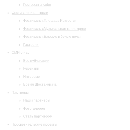
Ресторан и кафе
Фестивали и гастроли
Фестиваль «Площадь Искусств»
Фестиваль «Музыкальная коллекция»
Фестиваль «Барокко в белую ночь»
Гастроли
СМИ о нас
Все публикации
Рецензии
Интервью
Время Шостаковича
Партнеры
Наши партнеры
Фотогалерея
Стать партнером
Просветительские проекты