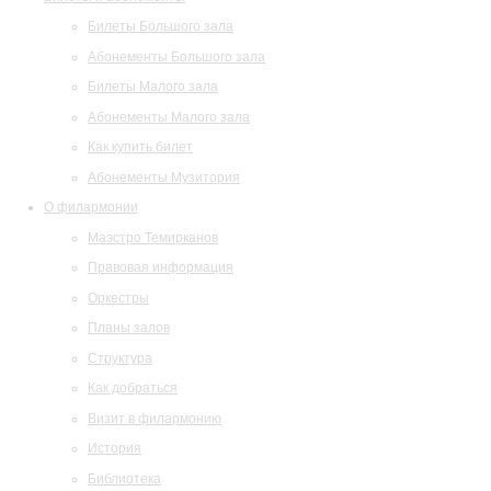
Билеты Большого зала
Абонементы Большого зала
Билеты Малого зала
Абонементы Малого зала
Как купить билет
Абонементы Музитория
О филармонии
Маэстро Темирканов
Правовая информация
Оркестры
Планы залов
Структура
Как добраться
Визит в филармонию
История
Библиотека