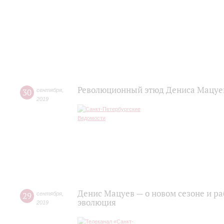
Революционный этюд Дениса Мацуева
30
сентября
,
2019
Денис Мацуев — о новом сезоне и р
29
сентября
,
эволюция
2019