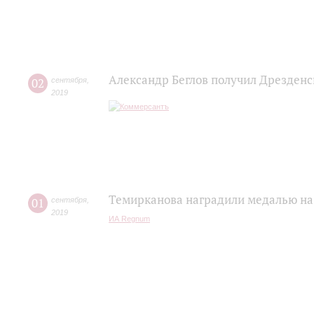
Александр Беглов получил Дрезденс
02
сентября
,
2019
Темирканова наградили медалью на
01
сентября
,
2019
ИА Regnum