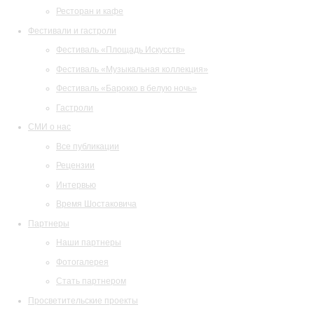
Ресторан и кафе
Фестивали и гастроли
Фестиваль «Площадь Искусств»
Фестиваль «Музыкальная коллекция»
Фестиваль «Барокко в белую ночь»
Гастроли
СМИ о нас
Все публикации
Рецензии
Интервью
Время Шостаковича
Партнеры
Наши партнеры
Фотогалерея
Стать партнером
Просветительские проекты