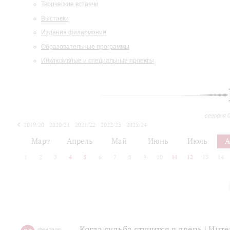
Творческие встречи
Выставки
Издания филармонии
Образовательные программы
Инклюзивные и специальные проекты
сегодня 
2019/20
2020/21
2021/22
2022/23
2023/24
2024/25
2025/26
Март
Апрель
Май
Июнь
Июль
А
1
2
3
4
5
6
7
8
9
10
11
12
13
14
Когда судьба стучится в дверь | Ин
февраля
,