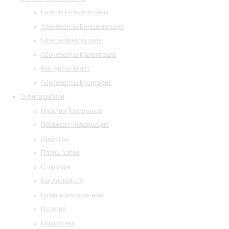
Билеты Большого зала
Абонементы Большого зала
Билеты Малого зала
Абонементы Малого зала
Как купить билет
Абонементы Музитория
О филармонии
Маэстро Темирканов
Правовая информация
Оркестры
Планы залов
Структура
Как добраться
Визит в филармонию
История
Библиотека