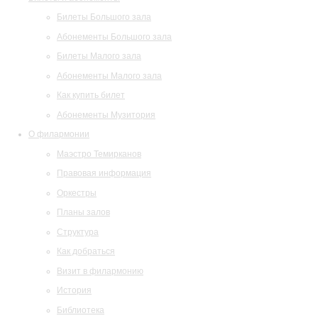
Билеты Большого зала
Абонементы Большого зала
Билеты Малого зала
Абонементы Малого зала
Как купить билет
Абонементы Музитория
О филармонии
Маэстро Темирканов
Правовая информация
Оркестры
Планы залов
Структура
Как добраться
Визит в филармонию
История
Библиотека