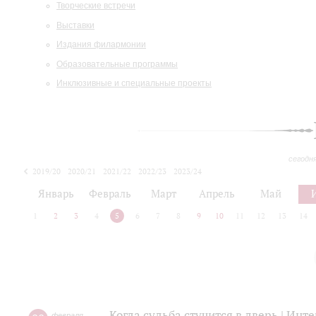
Творческие встречи
Выставки
Издания филармонии
Образовательные программы
Инклюзивные и специальные проекты
сегодн
2019/20
2020/21
2021/22
2022/23
2023/24
2024/25
2025/26
Январь
Февраль
Март
Апрель
Май
1
2
3
4
5
6
7
8
9
10
11
12
13
14
Когда судьба стучится в дверь | Ин
февраля
,