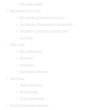
Ресторан и кафе
Фестивали и гастроли
Фестиваль «Площадь Искусств»
Фестиваль «Музыкальная коллекция»
Фестиваль «Барокко в белую ночь»
Гастроли
СМИ о нас
Все публикации
Рецензии
Интервью
Время Шостаковича
Партнеры
Наши партнеры
Фотогалерея
Стать партнером
Просветительские проекты