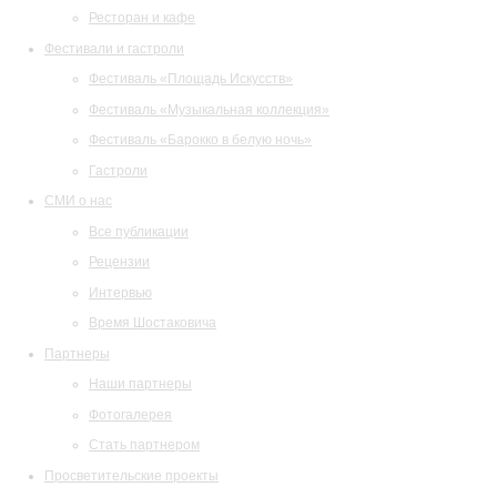
Ресторан и кафе
Фестивали и гастроли
Фестиваль «Площадь Искусств»
Фестиваль «Музыкальная коллекция»
Фестиваль «Барокко в белую ночь»
Гастроли
СМИ о нас
Все публикации
Рецензии
Интервью
Время Шостаковича
Партнеры
Наши партнеры
Фотогалерея
Стать партнером
Просветительские проекты