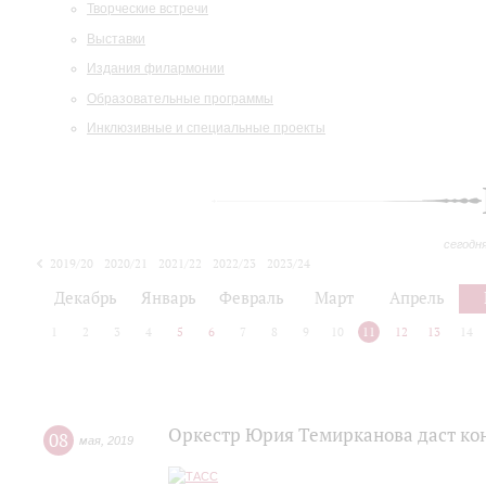
Творческие встречи
Выставки
Издания филармонии
Образовательные программы
Инклюзивные и специальные проекты
сегодн
2019/20
2020/21
2021/22
2022/23
2023/24
2024/25
2025/26
Декабрь
Январь
Февраль
Март
Апрель
1
2
3
4
5
6
7
8
9
10
11
12
13
14
Оркестр Юрия Темирканова даст кон
08
мая
,
2019