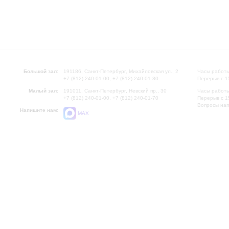
Большой зал:
191186, Санкт-Петербург, Михайловская ул., 2
Часы работы
+7 (812) 240-01-00, +7 (812) 240-01-80
Перерыв с 1
Малый зал:
191011, Санкт-Петербург, Невский пр., 30
Часы работы
+7 (812) 240-01-00, +7 (812) 240-01-70
Перерыв с 1
Вопросы на
Напишите нам:
MAX