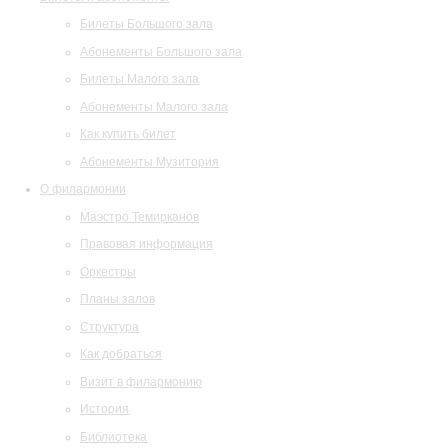
Билеты Большого зала
Абонементы Большого зала
Билеты Малого зала
Абонементы Малого зала
Как купить билет
Абонементы Музитория
О филармонии
Маэстро Темирканов
Правовая информация
Оркестры
Планы залов
Структура
Как добраться
Визит в филармонию
История
Библиотека