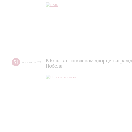
В Константиновском дворце награж
31
марта
,
2019
Нобеля