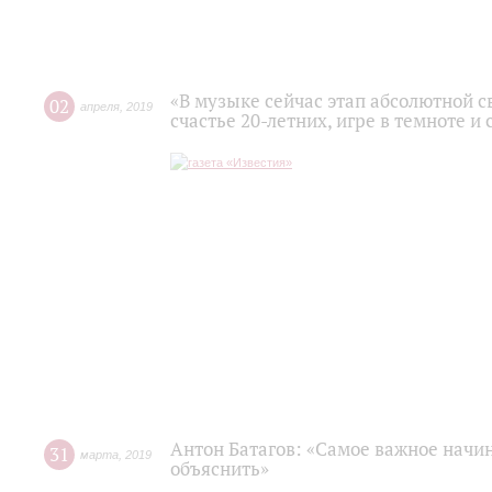
«В музыке сейчас этап абсолютной с
02
апреля
,
2019
счастье 20-летних, игре в темноте и
Антон Батагов: «Самое важное начин
31
марта
,
2019
объяснить»