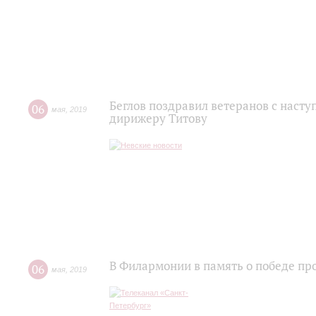
Беглов поздравил ветеранов с наст
06
мая
,
2019
дирижеру Титову
В Филармонии в память о победе пр
06
мая
,
2019