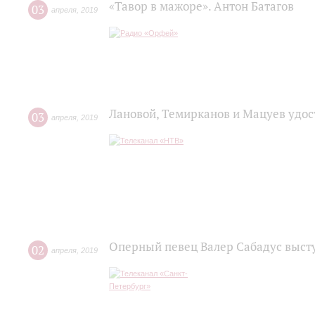
«Тавор в мажоре». Антон Батагов
03
апреля
,
2019
Лановой, Темирканов и Мацуев удо
03
апреля
,
2019
Оперный певец Валер Сабадус высту
02
апреля
,
2019