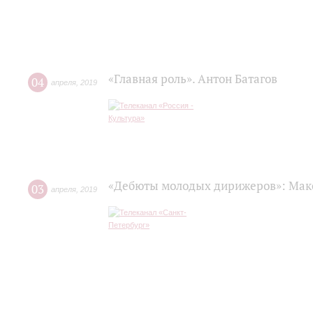
«Главная роль». Антон Батагов
04
апреля
,
2019
«Дебюты молодых дирижеров»: Мак
03
апреля
,
2019