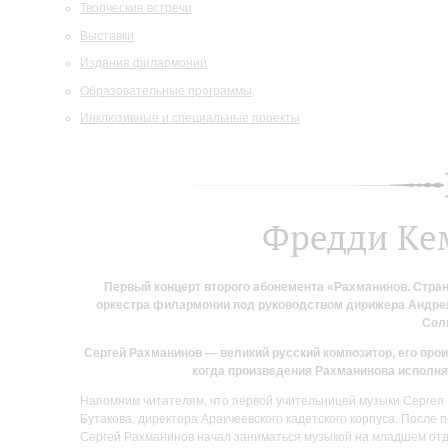
Творческие встречи
Выставки
Издания филармонии
Образовательные программы
Инклюзивные и специальные проекты
Фредди Ке
Первый концерт второго абонемента «Рахманинов. Стра
оркестра филармонии под руководством дирижера Андрея
Сол
Сергей Рахманинов — великий русский композитор, его прои
когда произведения Рахманинова исполня
Напомним читателям, что первой учительницей музыки Сергея 
Бутакова, директора Аракчеевского кадетского корпуса. После 
Сергей Рахманинов начал заниматься музыкой на младшем отде