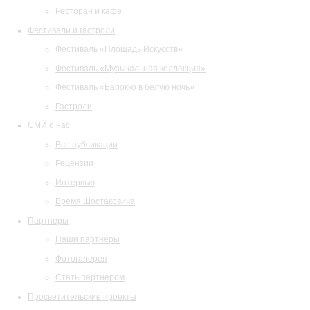
Ресторан и кафе
Фестивали и гастроли
Фестиваль «Площадь Искусств»
Фестиваль «Музыкальная коллекция»
Фестиваль «Барокко в белую ночь»
Гастроли
СМИ о нас
Все публикации
Рецензии
Интервью
Время Шостаковича
Партнеры
Наши партнеры
Фотогалерея
Стать партнером
Просветительские проекты