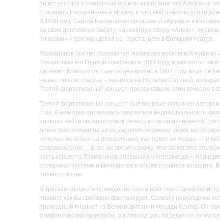
он встретился с известным московским пианистом Александром
отправить Рахманинова в Москву, в частный пансион для одаре
В 1888 году Сергей Рахманинов продолжил обучение в Московск
За свою дипломную работу, одноактную оперу «Алеко», музыкан
плюсами» и рекомендовал ее к постановке в Большом театре.
Рахманинов быстро становится любимцем московской публики ка
Глазуновым его Первой симфонии в 1897 году, композитор ничег
дирижер. Композитор преодолел кризис в 1901 году, когда он 
нашел личное счастье – женился на Наталье Сатиной, и созд
Третий фортепианный концерт, прозвучавшие этим вечером в 
Третий фортепианный концерт был впервые исполнен автором 2
года. В нем ярко проявилась творческая индивидуальность ком
попытки найти первоисточник темы, с которой начинается Трет
моего 3-го концерта ни из народно-песенных форм, ни из це
«спеть» мелодию на фортепиано, как поют ее певцы, — и на
сопровождение… В то же время нахожу, что тема эта приобр
часть концерта Рахманинов обозначил «Интермеццо», подчеркн
соседними частями и включается в общее развитие концерта. В
полноты жизни.
В Третьем концерте проведение почти всех тем отдано солисту
пианист как бы свободно фантазирует. Солисту необходимо обл
прекрасный пианист из Великобритании Фредди Кемпф. Он нача
симфоническим оркестром, а в пятнадцать победил на конкурсе