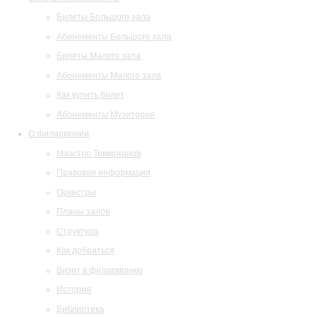
Билеты Большого зала
Абонементы Большого зала
Билеты Малого зала
Абонементы Малого зала
Как купить билет
Абонементы Музитория
О филармонии
Маэстро Темирканов
Правовая информация
Оркестры
Планы залов
Структура
Как добраться
Визит в филармонию
История
Библиотека