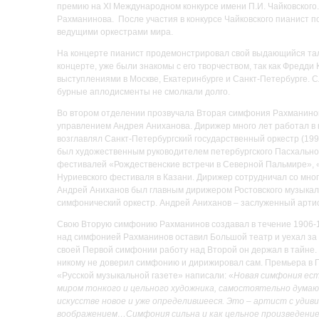
премию на XI Международном конкурсе имени П.И. Чайковского. 
Рахманинова. После участия в конкурсе Чайковского пианист по
ведущими оркестрами мира.
На концерте пианист продемонстрировал свой выдающийся тала
концерте, уже были знакомы с его творчеством, так как Фредд
выступлениями в Москве, Екатеринбурге и Санкт-Петербурге. 
бурные аплодисменты не смолкали долго.
Во втором отделении прозвучала Вторая симфония Рахманино
управлением Андрея Аниханова. Дирижер много лет работал в
возглавлял Санкт-Петербургский государственный оркестр (199
был художественным руководителем петербургского Пасхальног
фестивалей «Рождественские встречи в Северной Пальмире», «
Нуриевского фестиваля в Казани. Дирижер сотрудничал со мног
Андрей Аниханов был главным дирижером Ростовского музыкальн
симфонический оркестр. Андрей Аниханов – заслуженный артист
Свою Вторую симфонию Рахманинов создавал в течение 1906-190
над симфонией Рахманинов оставил Большой театр и уехал за г
своей Первой симфонии работу над Второй он держал в тайне
никому не доверил симфонию и дирижировал сам. Премьера в П
«Русской музыкальной газете» написали: «
Новая симфония ест
миром тонкого и цельного художника, самостоятельно думающ
искусстве новое и уже определившееся. Это – артист с уди
воображением…Симфония сильна и как цельное произведение