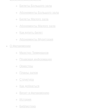
Билеты Большого зала
Абонементы Большого зала
Билеты Малого зала
Абонементы Малого зала
Как купить билет
Абонементы Музитория
О филармонии
Маэстро Темирканов
Правовая информация
Оркестры
Планы залов
Структура
Как добраться
Визит в филармонию
История
Библиотека