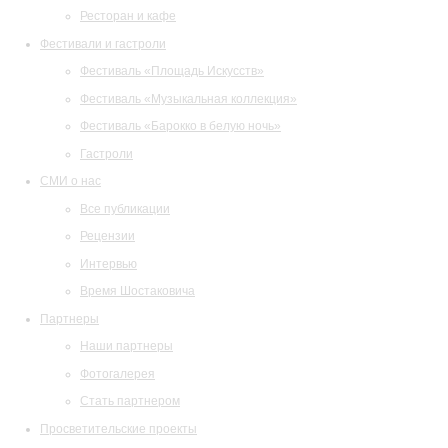
Ресторан и кафе
Фестивали и гастроли
Фестиваль «Площадь Искусств»
Фестиваль «Музыкальная коллекция»
Фестиваль «Барокко в белую ночь»
Гастроли
СМИ о нас
Все публикации
Рецензии
Интервью
Время Шостаковича
Партнеры
Наши партнеры
Фотогалерея
Стать партнером
Просветительские проекты