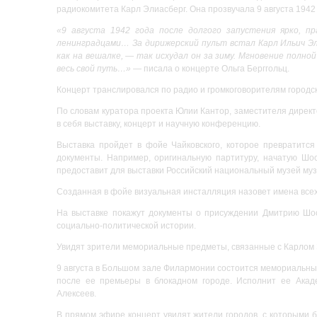
радиокомитета Карл Элиасберг. Она прозвучала 9 августа 194
«9 августа 1942 года после долгого запустения ярко, п
ленинградцами… За дирижерский пульт встал Карл Ильич Эли
как на вешалке, — так исхудал он за зиму. Мгновение полно
весь свой путь…»
— писала о концерте Ольга Берггольц.
Концерт транслировался по радио и громкоговорителям городск
По словам куратора проекта Юлии Кантор, заместителя директ
в себя выставку, концерт и научную конференцию.
Выставка пройдет в фойе Чайковского, которое превратится
документы. Например, оригинальную партитуру, начатую Шо
предоставит для выставки Российский национальный музей муз
Созданная в фойе визуальная инсталляция назовет имена всех 
На выставке покажут документы о присуждении Дмитрию Шост
социально-политической истории.
Увидят зрители мемориальные предметы, связанные с Карлом Э
9 августа в Большом зале Филармонии состоится мемориальный
после ее премьеры в блокадном городе. Исполнит ее Акад
Алексеев.
В прямом эфире концерт увидят жители городов, с которыми 