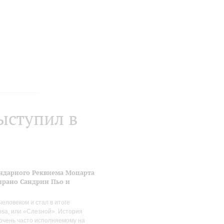
ыступил в
ендарного Реквиема Моцарта
прано Сандрин Пьо и
человеком и стал в итоге
osa, или «Слезной». История
 очень часто исполняемому на