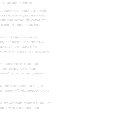
же заупокойная месса.
дренного исполнения латинской
а за закрытыми дверями зала,
обильной восточной хроматикой.
всего – сочинение глубоко
 его тоже не получилось:
лядит размеренно распевным,
движный темп, далекий от
ю тех, кто прощается с ушедшими
, как коротка жизнь, как
етливо слышался колорит
ным образом духовых, деловито
утким вихрем хорового «Дня
 в пепел». «Труба предвечного» в
ое впечатление произвели на них
т, и букв. А они обе пели