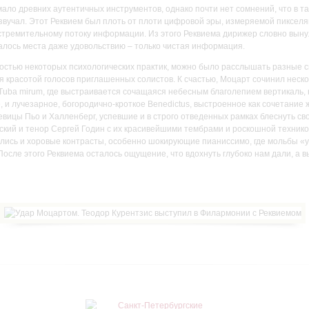
мало древних аутентичных инструментов, однако почти нет сомнений, что в 
 звучал. Этот Реквием был плоть от плоти цифровой эры, измеряемой пиксел
 стремительному потоку информации. Из этого Реквиема дирижер словно выну
алось места даже удовольствию – только чистая информация.
костью некоторых психологических практик, можно было расслышать разные с
я красотой голосов приглашенных солистов. К счастью, Моцарт сочинил нескол
 Tuba mirum, где выстраивается сочащаяся небесным благолепием вертикаль,
 и лучезарное, богородично-кроткое Benedictus, выстроенное как сочетание ж
евицы Пьо и Халленберг, успевшие и в строго отведенных рамках блеснуть св
ский и тенор Сергей Годин с их красивейшими тембрами и роскошной технико
ились и хоровые контрасты, особенно шокирующие пианиссимо, где мольбы «
осле этого Реквиема осталось ощущение, что вдохнуть глубоко нам дали, а вы