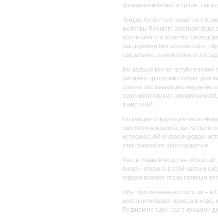
филармонической эстраде, так жде
Теодор Курентзис начал не с при
молитвы Requiem aeternam dona e
после чего эта молитва последов
Так дирижер без лишних слов, об
сакральное, а не беспечно эстрад
Но дальше все же вступил в свои 
дирижер предложил сухую, делов
словно застывающим, медленно по
сентиментализма аккомпанемент,
в мир иной.
Но каждая следующая часть Рекви
скоротечна красота, как молниено
исторической информированности
отыгрывающих шестнадцатые.
Часть главной молитвы «Господи
гнева». Именно в этой части и со
гордом мажоре стала главным оп
Обе приглашенные солистки – и С
исполнительская манера и хора, и
Реквием не один раз с лучшими д