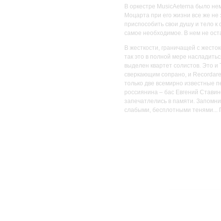
В оркестре MusicAeterna было не
Моцарта при его жизни все же не
приспособить свои душу и тело к
самое необходимое. В нем не ост
В жесткости, граничащей с жесто
так это в полной мере насладитьс
выделен квартет солистов. Это и
сверкающим сопрано, и Recordare,
только две всемирно известные п
россиянина – бас Евгений Ставин
запечатлелись в памяти. Запомн
слабыми, бесплотными тенями... П