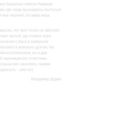
таких бешеных темпах Реквием
ями, где люди вынуждены пытаться
л все лишнее, оставив лишь
мыслы. Но чего точно не хватило,
ько частей, где поверх хора
 начиная с баса и завершая
енского и мужского дуэтов. Не
оим исполнением, но и два
й звуковедения отчетливо
услыши мя» казались такими
дохнуть – уже нет.
Владимир Дудин