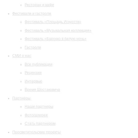
Ресторан и кафе
Фестивали и гастроли
Фестиваль «Площадь Искусств»
Фестиваль «Музыкальная коллекция»
Фестиваль «Барокко в белую ночь»
Гастроли
СМИ о нас
Все публикации
Рецензии
Интервью
Время Шостаковича
Партнеры
Наши партнеры
Фотогалерея
Стать партнером
Просветительские проекты