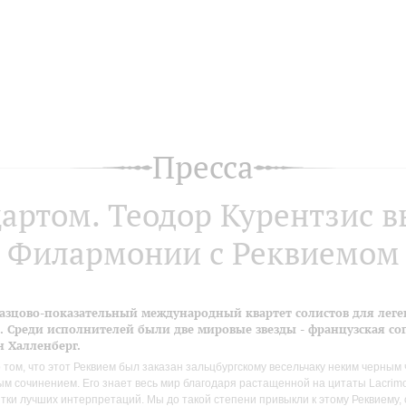
Пресса
артом. Теодор Курентзис в
Филармонии с Реквиемом
разцово-показательный международный квартет солистов для лег
 Среди исполнителей были две мировые звезды - французская со
 Халленберг.
 том, что этот Реквием был заказан зальцбургскому весельчаку неким черным 
ым сочинением. Его знает весь мир благодаря растащенной на цитаты Lacrim
ятки лучших интерпретаций. Мы до такой степени привыкли к этому Реквиему,