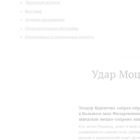
Творческие встречи
Выставки
Издания филармонии
Образовательные программы
Инклюзивные и специальные проекты
Удар Моц
Теодор Курентзис собрал об
в Большом зале Филармонии.
шведская меццо-сопрано Анн
Кто читал Пушкина, знает и миф о
реквиемом по самому себе, роков
музыки и звукозаписей знает дес