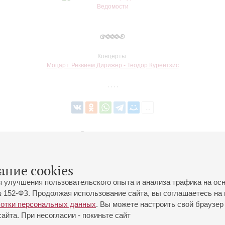
Концерты:
Моцарт. Реквием Дирижер - Теодор Курентзис
,
,
,
,
Вернуться в список
ание cookies
я улучшения пользовательского опыта и анализа трафика на ос
 152-ФЗ. Продолжая использование сайта, вы соглашаетесь на 
ботки персональных данных
. Вы можете настроить свой браузер 
йта. При несогласии - покиньте сайт
йловская ул., 2
Часы работы кассы Большого зала: с 11:00 до 20:30