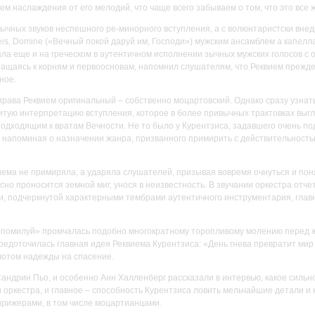
м наслаждения от его мелодий, что чаще всего забываем о том, что это все 
вычных звуков неспешного ре-минорного вступления, а с волюнтаристски вне
is, Domine («Вечный покой даруй им, Господи») мужским ансамблем а капелл
ала еще и на греческом в аутентичном исполнении зычных мужских голосов с 
ращаясь к корням и первоосновам, напомнил слушателям, что Реквием прежде 
ное.
права Реквием оригинальный – собственно моцартовский. Однако сразу узнать
итую интерпретацию вступления, которое в более привычных трактовках выг
дходящим к вратам Вечности. Не то было у Курентзиса, задавшего очень по
 напоминая о назначении жанра, призванного примирить с действительность
ема не примиряла, а ударяла слушателей, призывая вовремя очнуться и понять
сно проносится земной миг, унося в неизвестность. В звучании оркестра отч
, подчеркнутой характерными тембрами аутентичного инструментария, глав
, помилуй» промчалась подобно многократному торопливому молению перед ж
средоточилась главная идея Реквиема Курентзиса: «День гнева превратит мир
лотом надежды на спасение.
андрин Пьо, и особенно Анн Халленберг рассказали в интервью, какое сильн
 оркестра, и главное – способность Курентзиса ловить мельчайшие детали и но
ирижерами, в том числе моцартианцами.