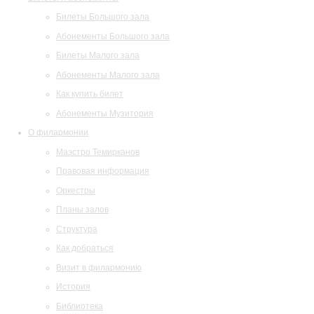
Билеты Большого зала
Абонементы Большого зала
Билеты Малого зала
Абонементы Малого зала
Как купить билет
Абонементы Музитория
О филармонии
Маэстро Темирканов
Правовая информация
Оркестры
Планы залов
Структура
Как добраться
Визит в филармонию
История
Библиотека