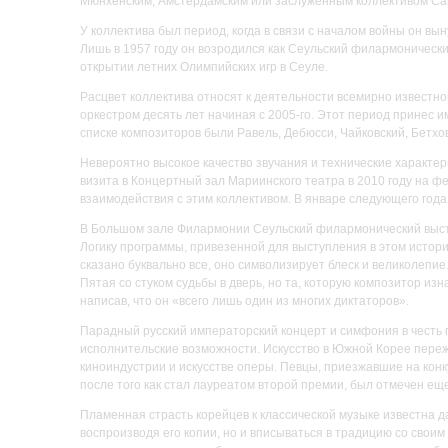
Мюнхенским, Амстердамским или заслуженным коллективом Са
У коллектива был период, когда в связи с началом войны он в
Лишь в 1957 году он возродился как Сеульский филармонический
открытии летних Олимпийских игр в Сеуле.
Расцвет коллектива относят к деятельности всемирно известно
оркестром десять лет начиная с 2005-го. Этот период принес и
списке композиторов были Равель, Дебюсси, Чайковский, Бетхо
Невероятно высокое качество звучания и технические характе
визита в Концертный зал Мариинского театра в 2010 году на ф
взаимодействия с этим коллективом. В январе следующего года
В Большом зале Филармонии Сеульский филармонический высту
Логику программы, привезенной для выступления в этом истори
сказано буквально все, оно символизирует блеск и великолепи
Пятая со стуком судьбы в дверь, но та, которую композитор из
написав, что он «всего лишь один из многих диктаторов».
Парадный русский императорский концерт и симфония в честь 
исполнительские возможности. Искусство в Южной Корее переж
киноиндустрии и искусстве оперы. Певцы, приезжавшие на конку
после того как стал лауреатом второй премии, был отмечен ещ
Пламенная страсть корейцев к классической музыке известна д
воспроизводя его копии, но и вписываться в традицию со свои