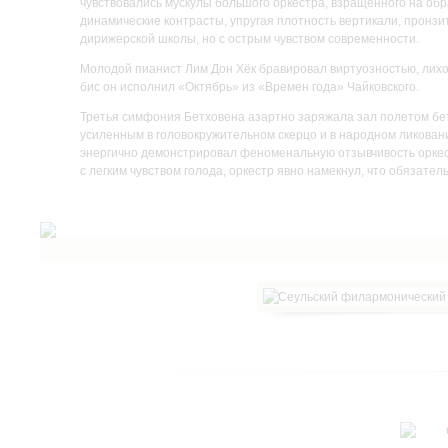
чувствовались мускулы большого оркестра, взращенного на обр
динамические контрасты, упругая плотность вертикали, пронз
дирижерской школы, но с острым чувством современности.
Молодой пианист Лим Дон Хёк бравировал виртуозностью, лихо
бис он исполнил «Октябрь» из «Времен года» Чайковского.
Третья симфония Бетховена азартно заряжала зал полетом бе
усиленным в головокружительном скерцо и в народном ликова
энергично демонстрировал феноменальную отзывчивость оркест
с легким чувством голода, оркестр явно намекнул, что обязател