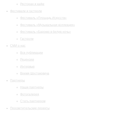
Ресторан и кафе
Фестивали и гастроли
Фестиваль «Площадь Искусств»
Фестиваль «Музыкальная коллекция»
Фестиваль «Барокко в белую ночь»
Гастроли
СМИ о нас
Все публикации
Рецензии
Интервью
Время Шостаковича
Партнеры
Наши партнеры
Фотогалерея
Стать партнером
Просветительские проекты