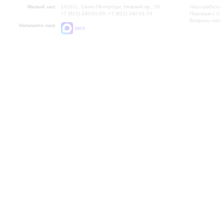
Малый зал:
191011, Санкт-Петербург, Невский пр., 30
Часы работы
+7 (812) 240-01-00, +7 (812) 240-01-70
Перерыв с 1
Вопросы на
Напишите нам:
MAX