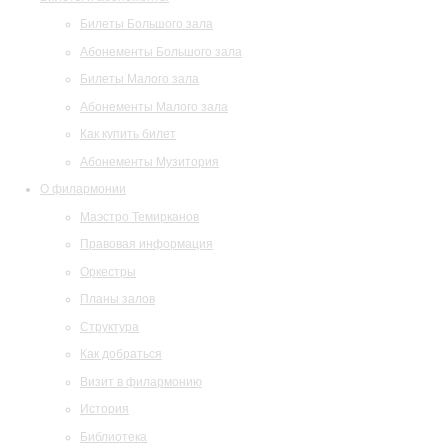
Билеты Большого зала
Абонементы Большого зала
Билеты Малого зала
Абонементы Малого зала
Как купить билет
Абонементы Музитория
О филармонии
Маэстро Темирканов
Правовая информация
Оркестры
Планы залов
Структура
Как добраться
Визит в филармонию
История
Библиотека