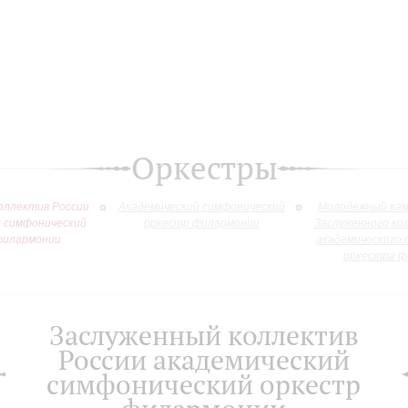
Оркестры
оллектив России
Академический симфонический
Молодежный кам
й симфонический
оркестр филармонии
Заслуженного ко
филармонии
академического 
оркестра ф
Заслуженный коллектив
России академический
симфонический оркестр