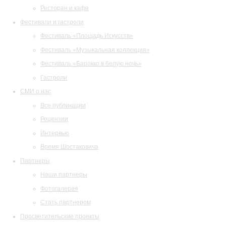
Ресторан и кафе
Фестивали и гастроли
Фестиваль «Площадь Искусств»
Фестиваль «Музыкальная коллекция»
Фестиваль «Барокко в белую ночь»
Гастроли
СМИ о нас
Все публикации
Рецензии
Интервью
Время Шостаковича
Партнеры
Наши партнеры
Фотогалерея
Стать партнером
Просветительские проекты