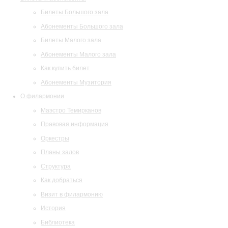
Билеты Большого зала
Абонементы Большого зала
Билеты Малого зала
Абонементы Малого зала
Как купить билет
Абонементы Музитория
О филармонии
Маэстро Темирканов
Правовая информация
Оркестры
Планы залов
Структура
Как добраться
Визит в филармонию
История
Библиотека