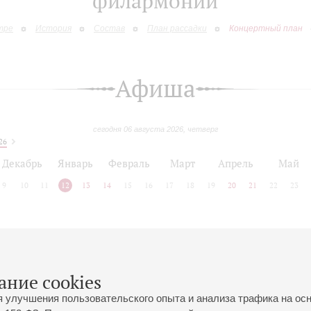
филармонии
тре
История
Состав
План рассадки
Концертный план
Афиша
сегодня 06 августа 2026, четверг
26
Декабрь
Январь
Февраль
Март
Апрель
Май
9
10
11
12
13
14
15
16
17
18
19
20
21
22
23
 позднее
ание cookies
я улучшения пользовательского опыта и анализа трафика на ос