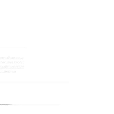
ерный оркестр
ллектива России
симфонического
илармонии