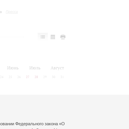
Пресса
Июнь
Июль
Август
24
25
26
27
28
29
30
31
новании Федерального закона «О