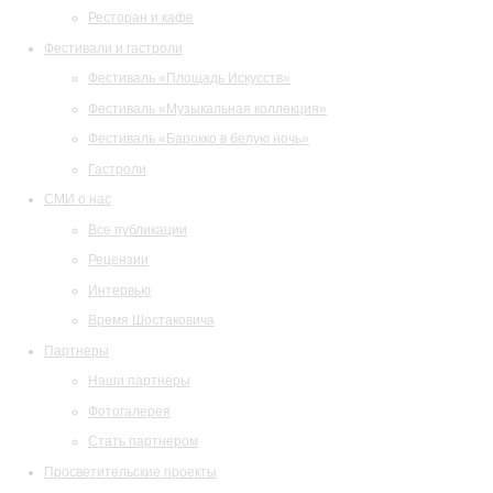
Ресторан и кафе
Фестивали и гастроли
Фестиваль «Площадь Искусств»
Фестиваль «Музыкальная коллекция»
Фестиваль «Барокко в белую ночь»
Гастроли
СМИ о нас
Все публикации
Рецензии
Интервью
Время Шостаковича
Партнеры
Наши партнеры
Фотогалерея
Стать партнером
Просветительские проекты