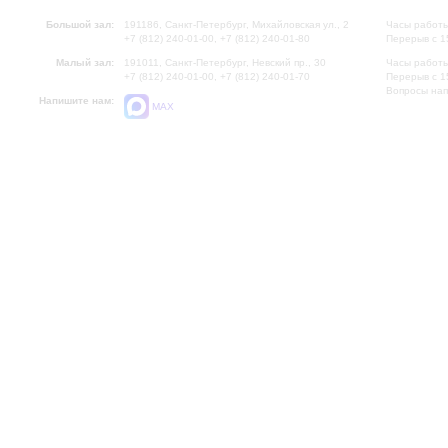
Большой зал:
191186, Санкт-Петербург, Михайловская ул., 2
Часы работы
+7 (812) 240-01-00, +7 (812) 240-01-80
Перерыв с 1
Малый зал:
191011, Санкт-Петербург, Невский пр., 30
Часы работы
+7 (812) 240-01-00, +7 (812) 240-01-70
Перерыв с 1
Вопросы на
Напишите нам:
MAX