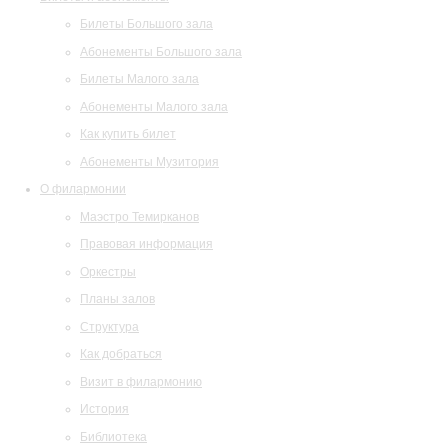
Билеты Большого зала
Абонементы Большого зала
Билеты Малого зала
Абонементы Малого зала
Как купить билет
Абонементы Музитория
О филармонии
Маэстро Темирканов
Правовая информация
Оркестры
Планы залов
Структура
Как добраться
Визит в филармонию
История
Библиотека