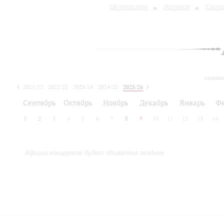
Об оркестре
История
Сост
сегодн
2021/22
2022/23
2023/24
2024/25
2025/26
2026/27
Сентябрь
Октябрь
Ноябрь
Декабрь
Январь
Ф
1
2
3
4
5
6
7
8
9
10
11
12
13
14
Афиша концертов будет объявлена позднее