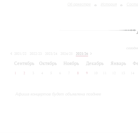
Об оркестре
История
Сост
сегодн
2021/22
2022/23
2023/24
2024/25
2025/26
2026/27
Сентябрь
Октябрь
Ноябрь
Декабрь
Январь
Ф
1
2
3
4
5
6
7
8
9
10
11
12
13
14
Афиша концертов будет объявлена позднее