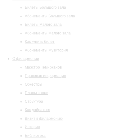
Билеты Большого зала
Абонементы Большого зала
Билеты Малого зала
Абонементы Малого зала
Как купить билет
Абонементы Музитория
О филармонии
Маэстро Темирканов
Правовая информация
Оркестры
Планы залов
Структура
Как добраться
Визит в филармонию
История
Библиотека