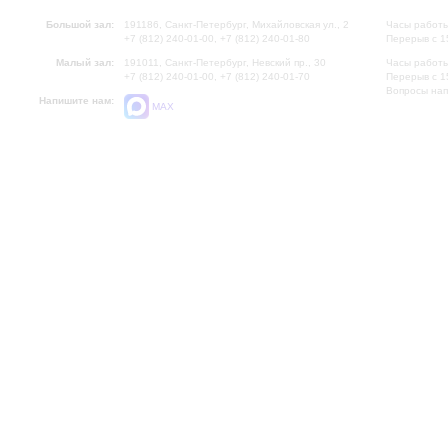
Большой зал:
191186, Санкт-Петербург, Михайловская ул., 2
Часы работы
+7 (812) 240-01-00, +7 (812) 240-01-80
Перерыв с 1
Малый зал:
191011, Санкт-Петербург, Невский пр., 30
Часы работы
+7 (812) 240-01-00, +7 (812) 240-01-70
Перерыв с 1
Вопросы на
Напишите нам:
MAX