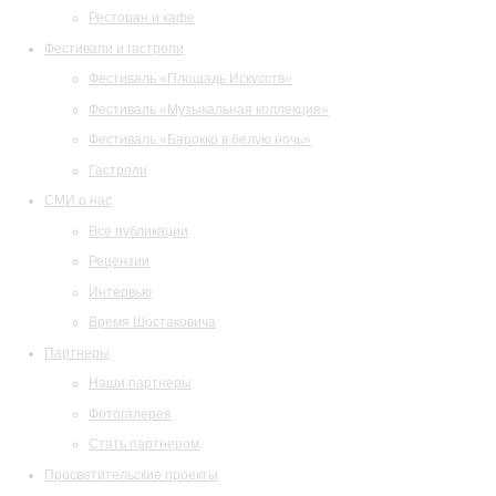
Ресторан и кафе
Фестивали и гастроли
Фестиваль «Площадь Искусств»
Фестиваль «Музыкальная коллекция»
Фестиваль «Барокко в белую ночь»
Гастроли
СМИ о нас
Все публикации
Рецензии
Интервью
Время Шостаковича
Партнеры
Наши партнеры
Фотогалерея
Стать партнером
Просветительские проекты