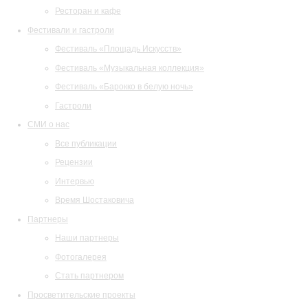
Ресторан и кафе
Фестивали и гастроли
Фестиваль «Площадь Искусств»
Фестиваль «Музыкальная коллекция»
Фестиваль «Барокко в белую ночь»
Гастроли
СМИ о нас
Все публикации
Рецензии
Интервью
Время Шостаковича
Партнеры
Наши партнеры
Фотогалерея
Стать партнером
Просветительские проекты