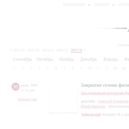
Об оркестре
История
Сост
сегодн
2021/22
2022/23
2023/24
2024/25
2025/26
2026/27
Сентябрь
Октябрь
Ноябрь
Декабрь
Январь
Ф
1
2
3
4
5
6
7
8
9
10
11
12
13
14
Закрытие сезона фи
30
июня
,
2026
20:00
,
вт
Заслуженный коллектив Ро
Большой зал
дирижёр -
Николай Алексеев
Юрий Фаворин
- фортепиан
Чайковский
: Концерт № 1 д