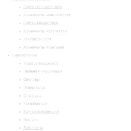
Билеты Большого зала
Абонементы Большого зала
Билеты Малого зала
Абонементы Малого зала
Как купить билет
Абонементы Музитория
О филармонии
Маэстро Темирканов
Правовая информация
Оркестры
Планы залов
Структура
Как добраться
Визит в филармонию
История
Библиотека