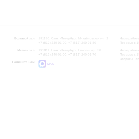
Большой зал:
191186, Санкт-Петербург, Михайловская ул., 2
Часы работы
+7 (812) 240-01-00, +7 (812) 240-01-80
Перерыв с 1
Малый зал:
191011, Санкт-Петербург, Невский пр., 30
Часы работы
+7 (812) 240-01-00, +7 (812) 240-01-70
Перерыв с 1
Вопросы на
Напишите нам:
MAX