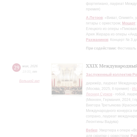
фортепиано, лауреат Междун
премия)
А.Петров
: «Виват, Олимп!»,
гитары с оркестром;
Моцарт
Елецкого из оперы «Пиковая
Ария Жерара из оперы «Ан
Рахманинов
: Концерт № 3 
При содействии:
Фестиваль
XXIX Международный
29
мая
,
2026
19:00
,
пт
Заслуженный коллектив Ро
Большой зал
дирижёр, лауреат Междунаро
(Москва, 2025, II премия) -
Ис
Леонид Сурков
- гобой, лау
(Мюнхен, Германия, 2024, I 
Виктора Третьякова (Краснояр
Международного конкурса пиа
сопрано, лауреат междунаро
Леонтины Вадува)
Вебер
: Увертюра к опере «
для скрипки с оркестром;
Ра