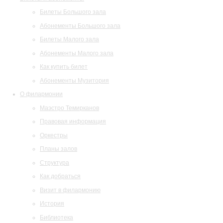
Билеты Большого зала
Абонементы Большого зала
Билеты Малого зала
Абонементы Малого зала
Как купить билет
Абонементы Музитория
О филармонии
Маэстро Темирканов
Правовая информация
Оркестры
Планы залов
Структура
Как добраться
Визит в филармонию
История
Библиотека