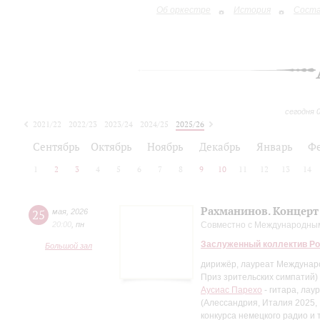
Об оркестре
История
Сост
сегодня 
2021/22
2022/23
2023/24
2024/25
2025/26
2026/27
Сентябрь
Октябрь
Ноябрь
Декабрь
Январь
Ф
1
2
3
4
5
6
7
8
9
10
11
12
13
14
Рахманинов. Концерт
25
мая
,
2026
20:00
,
пн
Совместно с Международны
Заслуженный коллектив Ро
Большой зал
дирижёр, лауреат Междунаро
Приз зрительских симпатий)
Аусиас Парехо
- гитара, ла
(Алессандрия, Италия 2025, 
конкурса немецкого радио и 