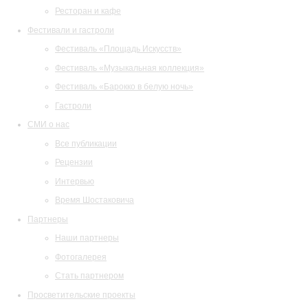
Ресторан и кафе
Фестивали и гастроли
Фестиваль «Площадь Искусств»
Фестиваль «Музыкальная коллекция»
Фестиваль «Барокко в белую ночь»
Гастроли
СМИ о нас
Все публикации
Рецензии
Интервью
Время Шостаковича
Партнеры
Наши партнеры
Фотогалерея
Стать партнером
Просветительские проекты