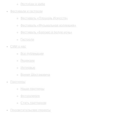
Ресторан и кафе
Фестивали и гастроли
Фестиваль «Площадь Искусств»
Фестиваль «Музыкальная коллекция»
Фестиваль «Барокко в белую ночь»
Гастроли
СМИ о нас
Все публикации
Рецензии
Интервью
Время Шостаковича
Партнеры
Наши партнеры
Фотогалерея
Стать партнером
Просветительские проекты