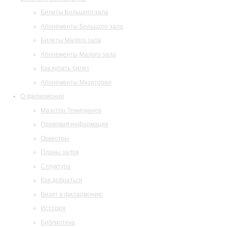
Билеты Большого зала
Абонементы Большого зала
Билеты Малого зала
Абонементы Малого зала
Как купить билет
Абонементы Музитория
О филармонии
Маэстро Темирканов
Правовая информация
Оркестры
Планы залов
Структура
Как добраться
Визит в филармонию
История
Библиотека