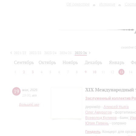
Об оркестре
История
Сост
сегодня 
2021/22
2022/23
2023/24
2024/25
2025/26
2026/27
Сентябрь
Октябрь
Ноябрь
Декабрь
Январь
Ф
1
2
3
4
5
6
7
8
9
10
11
12
13
14
XIX Международный т
19
мая
,
2026
19:00
,
вт
Заслуженный коллектив Ро
Большой зал
дирижёр -
Алексей Ньяга
Олег Аккуратов
- фортепиан
Всеволод Куликов
- баян;
Ив
Юлия Пивень
- сопрано
Гендель
: Концерт для орган