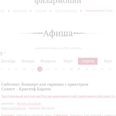
филармонии
тре
История
Состав
План рассадки
Концертный план
Афиша
сегодня 08 августа 2026, суббота
26
Декабрь
Январь
Февраль
Март
Апрель
Май
9
10
11
12
13
14
15
16
17
18
19
20
21
22
23
Сибелиус. Концерт для скрипки с оркестром
Солист – Кристоф Барати
Заслуженный коллектив России академический симфонический оркестр
дирижёр -
Феликс Коробов
Кристоф Барати
- скрипка (Венгрия)
Берлиоз
: Увертюра «Король Лир»;
Сибелиус
: Концерт для скрипки с оркест