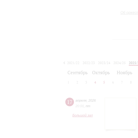
Об оркес
2021/22
2022/23
2023/24
2024/25
2025/
2026/27
Сентябрь
Октябрь
Ноябрь
1
2
3
4
5
6
7
8
17
апреля
,
2026
20:00
,
пт
Большой зал