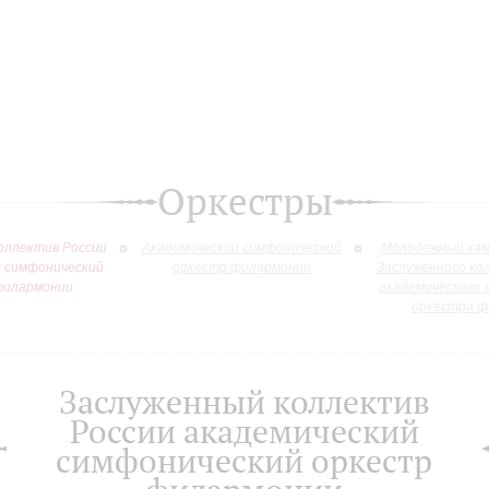
Оркестры
оллектив России
Академический симфонический
Молодежный кам
й симфонический
оркестр филармонии
Заслуженного ко
филармонии
академического 
оркестра ф
Заслуженный коллектив
России академический
симфонический оркестр