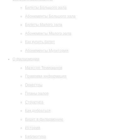
Билеты Большого зала
Абонементы Большого зала
Билеты Малого зала
Абонементы Малого зала
Как купить билет
Абонементы Музитория
О филармонии
Маэстро Темирканов
Правовая информация
Оркестры
Планы залов
Структура
Как добраться
Визит в филармонию
История
Библиотека