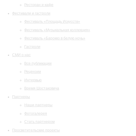
Ресторан и кафе
Фестивали и гастроли
Фестиваль «Площадь Искусств»
Фестиваль «Музыкальная коллекция»
Фестиваль «Барокко в белую ночь»
Гастроли
СМИ о нас
Все публикации
Рецензии
Интервью
Время Шостаковича
Партнеры
Наши партнеры
Фотогалерея
Стать партнером
Просветительские проекты