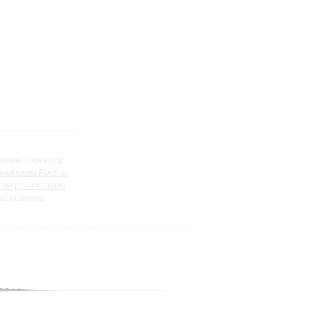
ерный оркестр
ллектива России
симфонического
илармонии