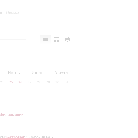
Пресса
Июнь
Июль
Август
24
25
26
27
28
29
30
31
 филармонии
ром;
Бетховен
: Симфония № 6