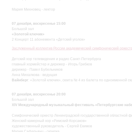
Мария Михновец - лектор
07 декабря, воскресенье 15:00
Большой зал
«Золотой ключик»
2 Концерт 11 абонемента «Детский уголок»
Заслуженный коллектив России академический симфонический оркес
Детский хор телевидения и радио Санкт-Петербурга
главный хормейстер и дирижер - Игорь Грибков
дирижер - Павел Бубельников
Анна Михалкова - ведущая
Вайнберг
: «Золотой ключик», сюита № 4 из балета по одноименной ска
07 декабря, воскресенье 20:00
Большой зал
XIV Международный музыкальный фестиваль «Петербургские наб
Симфонический оркестр Ленинградской государственной областной 
Женский камерный хор «Римский-Корсаков»
художественный руководитель - Сергей Екимов
Мария Сафарьянц - скрипка