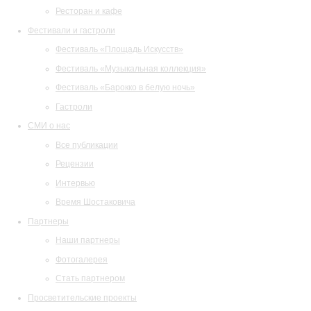
Ресторан и кафе
Фестивали и гастроли
Фестиваль «Площадь Искусств»
Фестиваль «Музыкальная коллекция»
Фестиваль «Барокко в белую ночь»
Гастроли
СМИ о нас
Все публикации
Рецензии
Интервью
Время Шостаковича
Партнеры
Наши партнеры
Фотогалерея
Стать партнером
Просветительские проекты