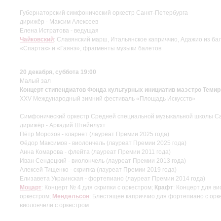
Губернаторский симфонический оркестр Санкт-Петербурга
дирижёр - Максим Алексеев
Елена Истратова - ведущая
Чайковский
: Славянский марш, Итальянское каприччио, Адажио из бал
«Спартак» и «Гаянэ», фрагменты музыки балетов
20 декабря, суббота 19:00
Малый зал
Концерт стипендиатов Фонда культурных инициатив маэстро Темир
XXV Международный зимний фестиваль «Площадь Искусств»
Симфонический оркестр Средней специальной музыкальной школы Сан
дирижёр - Аркадий Штейнлухт
Пётр Морозов - кларнет (лауреат Премии 2025 года)
Фёдор Максимов - виолончель (лауреат Премии 2025 года)
Анна Комарова - флейта (лауреат Премии 2011 года)
Иван Сендецкий - виолончель (лауреат Премии 2013 года)
Алексей Тищенко - скрипка (лауреат Премии 2019 года)
Елизавета Украинская - фортепиано (лауреат Премии 2014 года)
Моцарт
: Концерт № 4 для скрипки с оркестром;
Крафт
: Концерт для в
оркестром;
Мендельсон
: Блестящее каприччио для фортепиано с орк
виолончели с оркестром