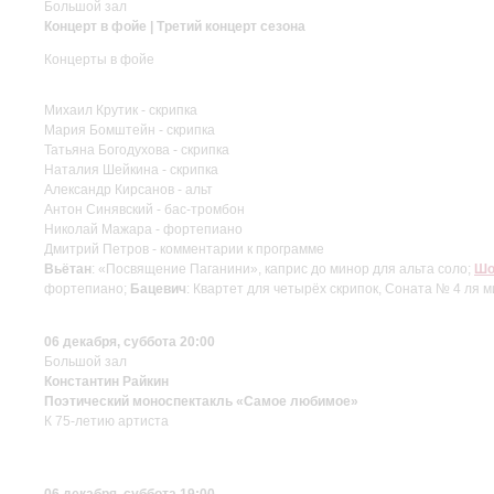
Большой зал
Концерт в фойе | Третий концерт сезона
Концерты в фойе
Михаил Крутик - скрипка
Мария Бомштейн - скрипка
Татьяна Богодухова - скрипка
Наталия Шейкина - скрипка
Александр Кирсанов - альт
Антон Синявский - бас-тромбон
Николай Мажара - фортепиано
Дмитрий Петров - комментарии к программе
Вьётан
: «Посвящение Паганини», каприс до минор для альта соло;
Шо
фортепиано;
Бацевич
: Квартет для четырёх скрипок, Соната № 4 ля 
06 декабря, суббота 20:00
Большой зал
Константин Райкин
Поэтический моноспектакль «Самое любимое»
К 75-летию артиста
06 декабря, суббота 19:00