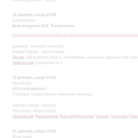
10 декабря, среда 20:00
Большой зал
День рождения Ю.Х. Темирканова
Заслуженный коллектив России академический симфонический оркес
дирижер - Николай Алексеев
Вадим Руденко - фортепиано
Лядов
: «Волшебное озеро», «Кикимора», народное сказание для орке
Чайковский
: Симфония № 5
10 декабря, среда 19:00
Малый зал
«Русский романс»
4 Концерт 2 абонемента «Камерная музыка»
Максим Рубцов - флейта
Пётр Лаул - фортепиано
Чайковский
;
Рахманинов
;
Римский-Корсаков
;
Танеев
;
Глазунов
;
Глин
10 декабря, среда 18:00
Музиторий