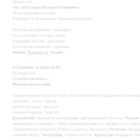
Малый зал
«На просторах Латинской Америки»
Вечер джазовой музыки
4 Концерт 5 абонемента «Музыка для души»
Константин Маминов - саксофон
Гасан Багиров - гитара, вокал
Владимир Козлов - контрабас
Константин Кувайцев - ударные
Жобим
;
Пьяццолла
;
Хоакин
04 декабря, четверг 20:00
Большой зал
«Симфо-экспресс»
Музыка нашего кино
Симфонический оркестр Санкт-Петербургской государственной консер
дирижёр - Антон Гаккель
Ирина Матаева - сопрано
Сергей Романов - баритон
Дунаевский
: Музыка из кинофильма «Дети капитана Гранта»;
Петров
«Кавказская пленница», «Иван Васильевич меняет профессию», «Бри
«Приключения Шерлока Холмса и доктора Ватсона»;
Потеенко
: Музы
нежный зверь»;
Пахмутова
: «Герои спорта»;
Крылатов
: Музыка из т