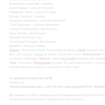
Владислав Сулимский - баритон
Кьяра Таиджи - сопрано (Италия)
Раффаэле Абете - тенор (Италия)
Михаил Гантварг - скрипка
Федерико Мондельчи - саксофон (Италия)
Элен Егиазарян - сопрано (Армения)
Сергей Словачевский - виолончель
Илья Папоян - фортепиано
Ованнес Нерсесян - бас
Станислав Соловьёв - фортепиано
дирижер - Михаил Голиков
Моцарт
: Увертюра к опере «Волшебная флейта»;
Гайдн
: Концерт для
Дуэт Сантуццы и Туридду из оперы «Сельская честь»;
Бабаджанян
: «
из оперы «Трубадур»;
Витали
: Чакона;
Бетховен
: Концерт для скрипк
Лара
: «Гранада»;
Рахманинов
: Концерт № 2 для фортепиано с оркест
кинофильмов для скрипки и саксофона с оркестром
07 декабря, воскресенье 15:00
Малый зал
«Веков связующая нить: к 185-летию со дня рождения П.И. Чайковс
Выпускники и солисты Международной академии музыки Елены Обра
Вокальная музыка русских и зарубежных композиторов