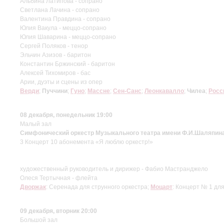
Альбина Латипова - сопрано
Светлана Лачина - сопрано
Валентина Правдина - сопрано
Юлия Вакула - меццо-сопрано
Юлия Шаварина - меццо-сопрано
Сергей Поляков - тенор
Эльчин Азизов - баритон
Константин Бржинский - баритон
Алексей Тихомиров - бас
Арии, дуэты и сцены из опер
Верди
;
Пуччини
;
Гуно
;
Массне
;
Сен-Санс
;
Леонкавалло
;
Чилеа
;
Росс
08 декабря, понедельник 19:00
Малый зал
Симфонический оркестр Музыкального театра имени Ф.И.Шаляпин
3 Концерт 10 абонемента «Я люблю оркестр!»
художественный руководитель и дирижер - Фабио Мастранджело
Олеся Тертычная - флейта
Дворжак
: Серенада для струнного оркестра;
Моцарт
: Концерт № 1 дл
09 декабря, вторник 20:00
Большой зал