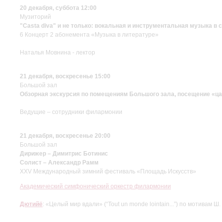
20 декабря, суббота 12:00
Музиторий
"Casta diva" и не только: вокальная и инструментальная музыка в 
6 Концерт 2 абонемента «Музыка в литературе»
Наталья Мовнина - лектор
21 декабря, воскресенье 15:00
Большой зал
Обзорная экскурсия по помещениям Большого зала, посещение «ца
Ведущие – сотрудники филармонии
21 декабря, воскресенье 20:00
Большой зал
Дирижер – Димитрис Ботинис
Солист – Александр Рамм
XXV Международный зимний фестиваль «Площадь Искусств»
Академический симфонический оркестр филармонии
Дютийё
: «Целый мир вдали» (“Tout un monde lointain...”) по мотивам 