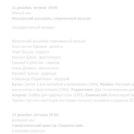
11 декабря, четверг 19:00
Малый зал
Московский ансамбль современной музыки
Общедоступный концерт
Московский ансамбль современной музыки
Константин Ефимов - флейта
Олег Танцов - кларнет
Михаил Дубов - фортепиано
Евгений Субботин - скрипка
Ольга Демина - виолончель
Евсевий Зубков - ударные
Александр Радвилович - ведущий
Булез
: Derive 1 для ансамбля и вибрафона (1984);
Фуррер
: Мелодия д
виолончели и фортепиано (1960);
Радвилович
: Два стихотворения дл
Апергиз
: Graffitis для ударных соло (1981);
Екимовский
: Композиция №
Чарли», гротеск-сюита для инструментального ансамбля и ударных (2
12 декабря, пятница 20:00
Большой зал
Симфонический оркестр «Таврический»
К юбилею оркестра