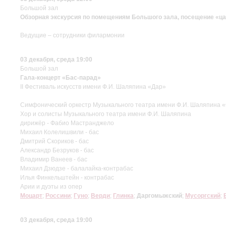
Большой зал
Обзорная экскурсия по помещениям Большого зала, посещение «ца
Ведущие – сотрудники филармонии
03 декабря, среда 19:00
Большой зал
Гала-концерт «Бас-парад»
II Фестиваль искусств имени Ф.И. Шаляпина «Дар»
Симфонический оркестр Музыкального театра имени Ф.И. Шаляпина
Хор и солисты Музыкального театра имени Ф.И. Шаляпина
дирижёр - Фабио Мастранджело
Михаил Колелишвили - бас
Дмитрий Скориков - бас
Александр Безруков - бас
Владимир Ванеев - бас
Михаил Дзюдзе - балалайка-контрабас
Илья Финкельштейн - контрабас
Арии и дуэты из опер
Моцарт
;
Россини
;
Гуно
;
Верди
;
Глинка
;
Даргомыжский
;
Мусоргский
;
03 декабря, среда 19:00