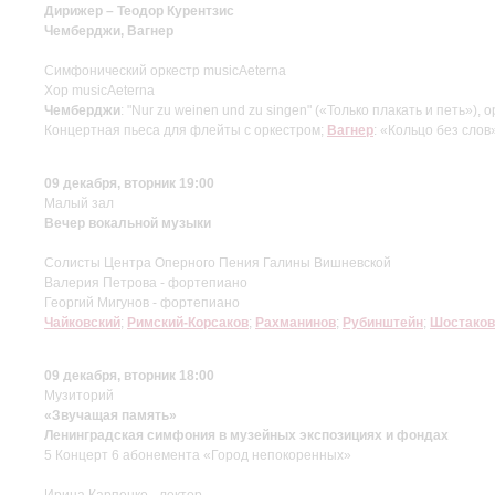
Дирижер – Теодор Курентзис
Чемберджи, Вагнер
Симфонический оркестр musicAeterna
Хор musicAeterna
Чемберджи
: "Nur zu weinen und zu singen" («Только плакать и петь»)
Концертная пьеса для флейты с оркестром;
Вагнер
: «Кольцо без сло
09 декабря, вторник 19:00
Малый зал
Вечер вокальной музыки
Солисты Центра Оперного Пения Галины Вишневской
Валерия Петрова - фортепиано
Георгий Мигунов - фортепиано
Чайковский
;
Римский-Корсаков
;
Рахманинов
;
Рубинштейн
;
Шостаков
09 декабря, вторник 18:00
Музиторий
«Звучащая память»
Ленинградская симфония в музейных экспозициях и фондах
5 Концерт 6 абонемента «Город непокоренных»
Ирина Карпенко - лектор