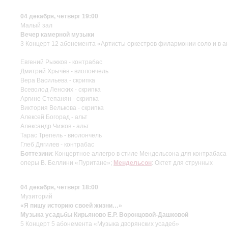
04 декабря, четверг 19:00
Малый зал
Вечер камерной музыки
3 Концерт 12 абонемента «Артисты оркестров филармонии соло и в а
Евгений Рыжков - контрабас
Дмитрий Хрычёв - виолончель
Вера Васильева - скрипка
Всеволод Ленских - скрипка
Аргине Степанян - скрипка
Виктория Велькова - скрипка
Алексей Богорад - альт
Александр Чижов - альт
Тарас Трепель - виолончель
Глеб Дягилев - контрабас
Боттезини
: Концертное аллегро в стиле Мендельсона для контрабаса
оперы В. Беллини «Пуритане»;
Мендельсон
: Октет для струнных
04 декабря, четверг 18:00
Музиторий
«Я пишу историю своей жизни…»
Музыка усадьбы Кирьяново Е.Р. Воронцовой-Дашковой
5 Концерт 5 абонемента «Музыка дворянских усадеб»