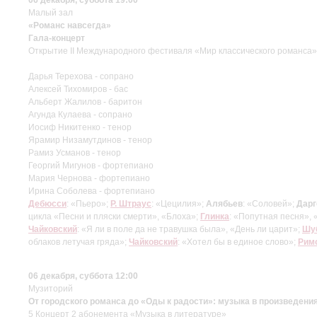
Малый зал
«Романс навсегда»
Гала-концерт
Открытие II Международного фестиваля «Мир классического романса»
Дарья Терехова - сопрано
Алексей Тихомиров - бас
Альберт Жалилов - баритон
Агунда Кулаева - сопрано
Иосиф Никитенко - тенор
Ярамир Низамутдинов - тенор
Рамиз Усманов - тенор
Георгий Мигунов - фортепиано
Мария Чернова - фортепиано
Ирина Соболева - фортепиано
Дебюсси
: «Пьеро»;
Р. Штраус
: «Цецилия»;
Алябьев
: «Соловей»;
Дар
цикла «Песни и пляски смерти», «Блоха»;
Глинка
: «Попутная песня», 
Чайковский
: «Я ли в поле да не травушка была», «День ли царит»;
Шу
облаков летучая гряда»;
Чайковский
: «Хотел бы в единое слово»;
Рим
06 декабря, суббота 12:00
Музиторий
От городского романса до «Оды к радости»: музыка в произведения
5 Концерт 2 абонемента «Музыка в литературе»