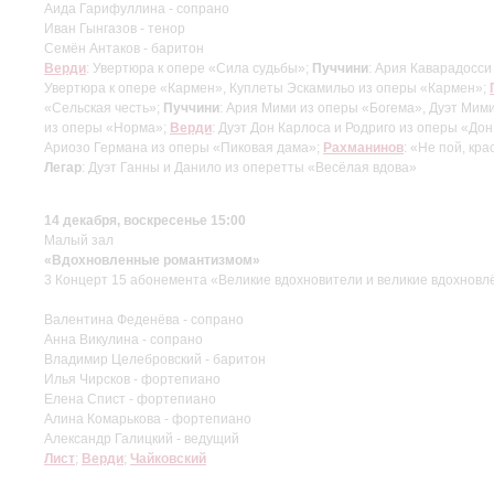
Аида Гарифуллина - сопрано
Иван Гынгазов - тенор
Семён Антаков - баритон
Верди
: Увертюра к опере «Сила судьбы»;
Пуччини
: Ария Каварадосси
Увертюра к опере «Кармен», Куплеты Эскамильо из оперы «Кармен»;
«Сельская честь»;
Пуччини
: Ария Мими из оперы «Богема», Дуэт Мим
из оперы «Норма»;
Верди
: Дуэт Дон Карлоса и Родриго из оперы «До
Ариозо Германа из оперы «Пиковая дама»;
Рахманинов
: «Не пой, кр
Легар
: Дуэт Ганны и Данило из оперетты «Весёлая вдова»
14 декабря, воскресенье 15:00
Малый зал
«Вдохновленные романтизмом»
3 Концерт 15 абонемента «Великие вдохновители и великие вдохнов
Валентина Феденёва - сопрано
Анна Викулина - сопрано
Владимир Целебровский - баритон
Илья Чирсков - фортепиано
Елена Спист - фортепиано
Алина Комарькова - фортепиано
Александр Галицкий - ведущий
Лист
;
Верди
;
Чайковский