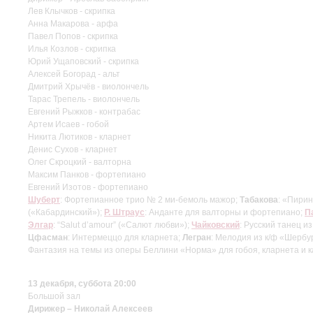
Лев Клычков - скрипка
Анна Макарова - арфа
Павел Попов - скрипка
Илья Козлов - скрипка
Юрий Ущаповский - скрипка
Алексей Богорад - альт
Дмитрий Хрычёв - виолончель
Тарас Трепель - виолончель
Евгений Рыжков - контрабас
Артем Исаев - гобой
Никита Лютиков - кларнет
Денис Сухов - кларнет
Олег Скроцкий - валторна
Максим Панков - фортепиано
Евгений Изотов - фортепиано
Шуберт
: Фортепианное трио № 2 ми-бемоль мажор;
Табакова
: «Пирин
(«Кабардинский»);
Р. Штраус
: Анданте для валторны и фортепиано;
П
Элгар
: “Salut d’amour” («Салют любви»);
Чайковский
: Русский танец 
Цфасман
: Интермеццо для кларнета;
Легран
: Мелодия из к/ф «Шербу
Фантазия на темы из оперы Беллини «Норма» для гобоя, кларнета и 
13 декабря, суббота 20:00
Большой зал
Дирижер – Николай Алексеев