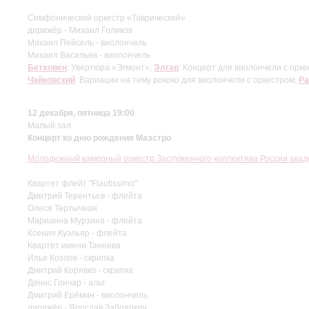
Симфонический оркестр «Таврический»
дирижёр - Михаил Голиков
Михаил Пейсель - виолончель
Михаил Васильев - виолончель
Бетховен
: Увертюра «Эгмонт»;
Элгар
: Концерт для виолончели с орк
Чайковский
: Вариации на тему рококо для виолончели с оркестром;
Ра
12 декабря, пятница 19:00
Малый зал
Концерт ко дню рождения Маэстро
Молодежный камерный оркестр Заслуженного коллектива России акад
Квартет флейт "Flautissimo"
Дмитрий Терентьев - флейта
Олеся Тертычная
Марианна Мурзина - флейта
Ксения Куэльяр - флейта
Квартет имени Танеева
Илья Козлов - скрипка
Дмитрий Корявко - скрипка
Денис Гончар - альт
Дмитрий Ерёмин - виолончель
дирижёр - Ярослав Забояркин