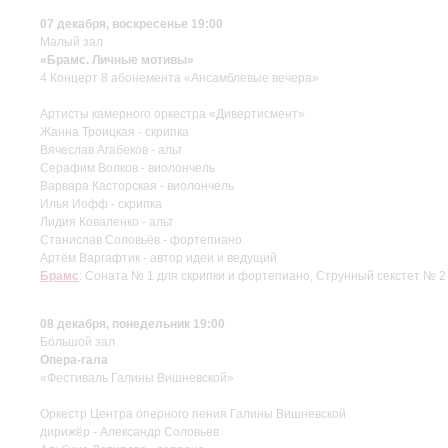
07 декабря, воскресенье 19:00
Малый зал
«Брамс. Личные мотивы»
4 Концерт 8 абонемента «Ансамблевые вечера»
Артисты камерного оркестра «Дивертисмент»
Жанна Троицкая - скрипка
Вячеслав Агабеков - альт
Серафим Волков - виолончель
Варвара Касторская - виолончель
Илья Иофф - скрипка
Лидия Коваленко - альт
Станислав Соловьёв - фортепиано
Артём Варгафтик - автор идеи и ведущий
Брамс
: Соната № 1 для скрипки и фортепиано, Струнный секстет № 
08 декабря, понедельник 19:00
Большой зал
Опера-гала
«Фестиваль Галины Вишневской»
Оркестр Центра оперного пения Галины Вишневской
дирижёр - Александр Соловьев