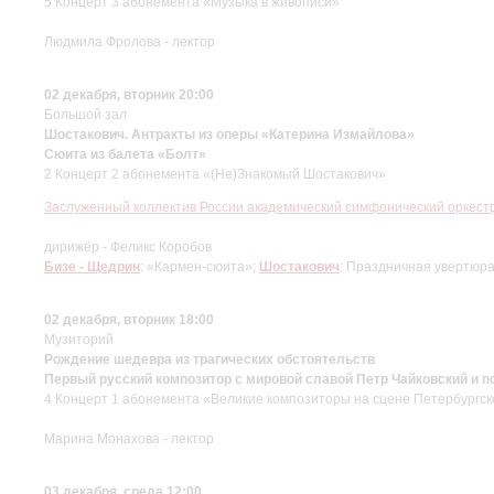
5 Концерт 3 абонемента «Музыка в живописи»
Людмила Фролова - лектор
02 декабря, вторник 20:00
Большой зал
Шостакович. Антракты из оперы «Катерина Измайлова»
Сюита из балета «Болт»
2 Концерт 2 абонемента «(Не)Знакомый Шостакович»
Заслуженный коллектив России академический симфонический оркес
дирижёр - Феликс Коробов
Бизе - Щедрин
: «Кармен-сюита»;
Шостакович
: Праздничная увертюра
02 декабря, вторник 18:00
Музиторий
Рождение шедевра из трагических обстоятельств
Первый русский композитор с мировой славой Петр Чайковский и п
4 Концерт 1 абонемента «Великие композиторы на сцене Петербургск
Марина Монахова - лектор
03 декабря, среда 12:00