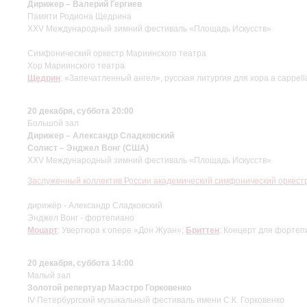
Дирижер – Валерий Гергиев
Памяти Родиона Щедрина
XXV Международный зимний фестиваль «Площадь Искусств»
Симфонический оркестр Мариинского театра
Хор Мариинского театра
Щедрин
: «Запечатленный ангел», русская литургия для хора а cappel
20 декабря, суббота 20:00
Большой зал
Дирижер – Александр Сладковский
Солист – Энджел Вонг (США)
XXV Международный зимний фестиваль «Площадь Искусств»
Заслуженный коллектив России академический симфонический оркес
дирижёр - Александр Сладковский
Энджел Вонг - фортепиано
Моцарт
: Увертюра к опере «Дон Жуан»;
Бриттен
: Концерт для фортеп
20 декабря, суббота 14:00
Малый зал
Золотой репертуар Маэстро Горковенко
IV Петербургский музыкальный фестиваль имени С.К. Горковенко