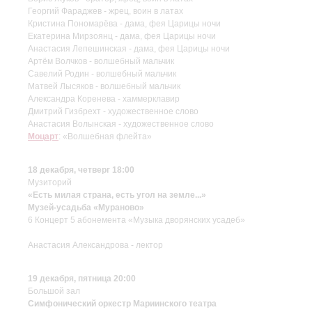
Георгий Фараджев - жрец, воин в латах
Кристина Пономарёва - дама, фея Царицы ночи
Екатерина Мирзоянц - дама, фея Царицы ночи
Анастасия Лепешинская - дама, фея Царицы ночи
Артём Волчков - волшебный мальчик
Савелий Родин - волшебный мальчик
Матвей Лысяков - волшебный мальчик
Александра Коренева - хаммерклавир
Дмитрий Гизбрехт - художественное слово
Анастасия Волынская - художественное слово
Моцарт
: «Волшебная флейта»
18 декабря, четверг 18:00
Музиторий
«Есть милая страна, есть угол на земле...»
Музей-усадьба «Мураново»
6 Концерт 5 абонемента «Музыка дворянских усадеб»
Анастасия Александрова - лектор
19 декабря, пятница 20:00
Большой зал
Симфонический оркестр Мариинского театра