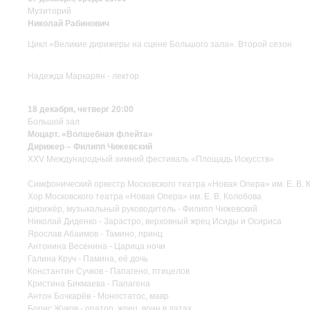
Музиторий
Николай Рабинович
Цикл «Великие дирижеры на сцене Большого зала». Второй сезон
Надежда Маркарян - лектор
18 декабря, четверг 20:00
Большой зал
Моцарт. «Волшебная флейта»
Дирижер – Филипп Чижевский
XXV Международный зимний фестиваль «Площадь Искусств»
Симфонический оркестр Московского театра «Новая Опера» им. Е. В. 
Хор Московского театра «Новая Опера» им. Е. В. Колобова
дирижёр, музыкальный руководитель - Филипп Чижевский
Николай Диденко - Зарастро, верховный жрец Исиды и Осириса
Ярослав Абаимов - Тамино, принц
Антонина Весенина - Царица ночи
Галина Круч - Памина, её дочь
Константин Сучков - Папагено, птицелов
Кристина Бикмаева - Папагена
Антон Бочкарёв - Моностатос, мавр
Борис Жуков - оратор, жрец, воин в латах