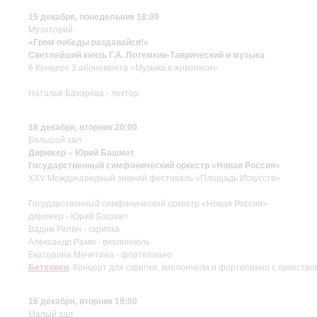
15 декабря, понедельник 18:00
Музиторий
«Гром победы раздавайся!»
Светлейший князь Г.А. Потемкин-Таврический и музыка
6 Концерт 3 абонемента «Музыка в живописи»
Наталья Бахарева - лектор
16 декабря, вторник 20:00
Большой зал
Дирижер – Юрий Башмет
Государственный симфонический оркестр «Новая Россия»
XXV Международный зимний фестиваль «Площадь Искусств»
Государственный симфонический оркестр «Новая Россия»
дирижёр - Юрий Башмет
Вадим Репин - скрипка
Александр Рамм - виолончель
Екатерина Мечетина - фортепиано
Бетховен
: Концерт для скрипки, виолончели и фортепиано c оркестр
16 декабря, вторник 19:00
Малый зал