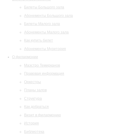
Билеты Большого зала
Абонементы Большого зала
Билеты Малого зала
Абонементы Малого зала
Как купить билет
Абонементы Музитория
О филармонии
Маэстро Темирканов
Правовая информация
Оркестры
Планы залов
Структура
Как добраться
Визит в филармонию
История
Библиотека