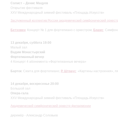
Солист – Денис Мацуев
Открытие фестиваля
XXV Международный зимний фестиваль «Площадь Искусств»
Заслуженный коллектив России академический симфонический оркес
Бетховен
: Концерт № 1 для фортепиано с оркестром;
Брамс
: Симфон
13 декабря, суббота 19:00
Малый зал
Вадим Монастырский
Фортепианный вечер
4 Концерт 4 абонемента «Фортепианные вечера»
Барток
: Сюита для фортепиано;
Р. Штраус
: «Картины настроения», п
14 декабря, воскресенье 20:00
Большой зал
Опера-гала
XXV Международный зимний фестиваль «Площадь Искусств»
Академический симфонический оркестр филармонии
дирижёр - Александр Соловьев