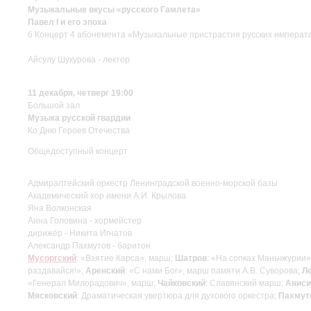
Музыкальные вкусы «русского Гамлета»
Павел I и его эпоха
6 Концерт 4 абонемента «Музыкальные пристрастия русских императ
Айсулу Шукурова - лектор
11 декабря, четверг 19:00
Большой зал
Музыка русской гвардии
Ко Дню Героев Отечества
Общедоступный концерт
Адмиралтейский оркестр Ленинградской военно-морской базы
Академический хор имени А.И. Крылова
Яна Волконская
Анна Головина - хормейстер
дирижёр - Никита Игнатов
Александр Пахмутов - баритон
Мусоргский
: «Взятие Карса», марш;
Шатров
: «На сопках Маньчжурии»
раздавайся!»;
Аренский
: «С нами Бог», марш памяти А.В. Суворова;
Л
«Генерал Милорадович», марш;
Чайковский
: Славянский марш;
Анис
Мясковский
: Драматическая увертюра для духового оркестра;
Пахмут