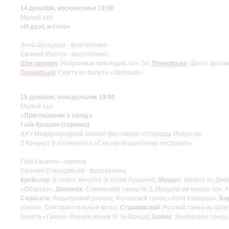
14 декабря, воскресенье 19:00
Малый зал
«И дуэт, и соло»
Анна Шелудько - фортепиано
Евгений Изотов - фортепиано
Шостакович
: Избранные прелюдии, соч. 34;
Прокофьев
: Шесть фрагм
Прокофьев
: Сюита из балета «Золушка»
15 декабря, понедельник 19:00
Малый зал
«Приглашение к танцу»
Гайк Казазян (скрипка)
XXV Международный зимний фестиваль «Площадь Искусств»
3 Концерт 9 абонемента «Смычку волшебному послушна»
Гайк Казазян - скрипка
Евгений Стародубцев - фортепиано
Крейслер
: В темпе менуэта (в стиле Пуньяни);
Моцарт
: Менуэт из Див
«Обертас»;
Дворжак
: Славянский танец № 2, Мазурка ми минор, соч. 
Сарасате
: Андалузский романс, Испанский танец «Хота Наварра»;
Ба
озеро», Сентиментальный вальс;
Стравинский
: Русский танец из ба
балета «Гаяне» (переложение Я. Хейфеца);
Брамс
: Венгерские танцы