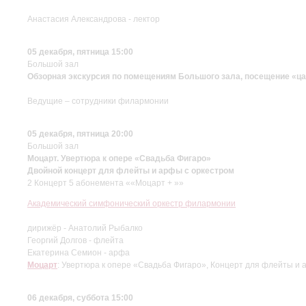
Анастасия Александрова - лектор
05 декабря, пятница 15:00
Большой зал
Обзорная экскурсия по помещениям Большого зала, посещение «ца
Ведущие – сотрудники филармонии
05 декабря, пятница 20:00
Большой зал
Моцарт. Увертюра к опере «Свадьба Фигаро»
Двойной концерт для флейты и арфы с оркестром
2 Концерт 5 абонемента ««Моцарт + »»
Академический симфонический оркестр филармонии
дирижёр - Анатолий Рыбалко
Георгий Долгов - флейта
Екатерина Семион - арфа
Моцарт
: Увертюра к опере «Свадьба Фигаро», Концерт для флейты и 
06 декабря, суббота 15:00