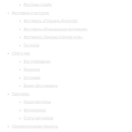
Ресторан и кафе
Фестивали и гастроли
Фестиваль «Площадь Искусств»
Фестиваль «Музыкальная коллекция»
Фестиваль «Барокко в белую ночь»
Гастроли
СМИ о нас
Все публикации
Рецензии
Интервью
Время Шостаковича
Партнеры
Наши партнеры
Фотогалерея
Стать партнером
Просветительские проекты