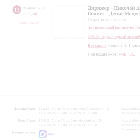
Дирижер – Николай А
13
декабря
,
2025
Солист – Денис Мацуе
20:00
,
сб
Открытие фестиваля
Большой зал
Заслуженный коллектив Ро
XXV Международный зимний
Бетховен
: Концерт № 1 для
При поддержке:
РИВ ГОШ
Большой зал:
191186, Санкт-Петербург, Михайловская ул., 2
Часы работы
+7 (812) 240-01-00, +7 (812) 240-01-80
Перерыв с 1
Малый зал:
191011, Санкт-Петербург, Невский пр., 30
Часы работы
+7 (812) 240-01-00, +7 (812) 240-01-70
Перерыв с 1
Вопросы на
Напишите нам:
MAX