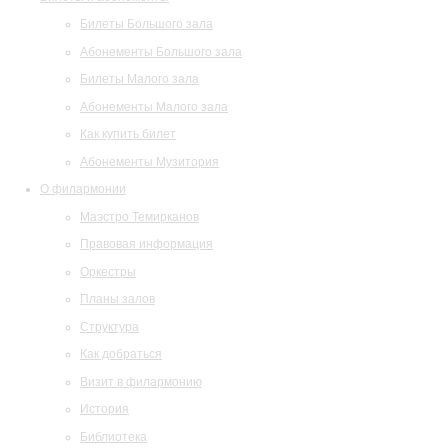
Билеты Большого зала
Абонементы Большого зала
Билеты Малого зала
Абонементы Малого зала
Как купить билет
Абонементы Музитория
О филармонии
Маэстро Темирканов
Правовая информация
Оркестры
Планы залов
Структура
Как добраться
Визит в филармонию
История
Библиотека