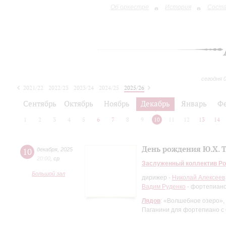
Об оркестре
История
Сост
сегодня 
2021/22
2022/23
2023/24
2024/25
2025/26
2026/27
Сентябрь
Октябрь
Ноябрь
Декабрь
Январь
Ф
1
2
3
4
5
6
7
8
9
10
11
12
13
14
День рождения Ю.Х. 
10
декабря
,
2025
20:00
,
ср
Заслуженный коллектив Ро
Большой зал
дирижер -
Николай Алексеев
Вадим Руденко
- фортепиан
Лядов
: «Волшебное озеро»,
Паганини для фортепиано с