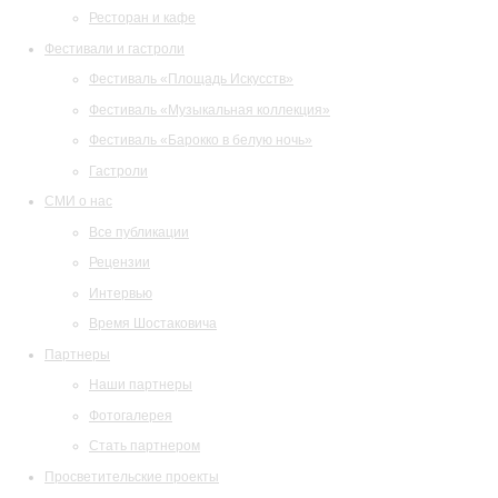
Ресторан и кафе
Фестивали и гастроли
Фестиваль «Площадь Искусств»
Фестиваль «Музыкальная коллекция»
Фестиваль «Барокко в белую ночь»
Гастроли
СМИ о нас
Все публикации
Рецензии
Интервью
Время Шостаковича
Партнеры
Наши партнеры
Фотогалерея
Стать партнером
Просветительские проекты