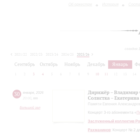
Об оркестре
История
Сост
сегодня 
2021/22
2022/23
2023/24
2024/25
2025/26
2026/27
Сентябрь
Октябрь
Ноябрь
Декабрь
Январь
Ф
1
2
3
4
5
6
7
8
9
10
11
12
13
14
Дирижёр – Владимир
30
января
,
2026
Солистка – Екатерин
20:00
,
пт
Памяти Евгения Александро
Большой зал
Концерт 3-го абонемента «
П
Заслуженный коллектив Ро
Рахманинов
: Концерт № 2 