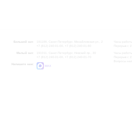
Большой зал:
191186, Санкт-Петербург, Михайловская ул., 2
Часы работы
+7 (812) 240-01-00, +7 (812) 240-01-80
Перерыв с 1
Малый зал:
191011, Санкт-Петербург, Невский пр., 30
Часы работы
+7 (812) 240-01-00, +7 (812) 240-01-70
Перерыв с 1
Вопросы на
Напишите нам:
MAX