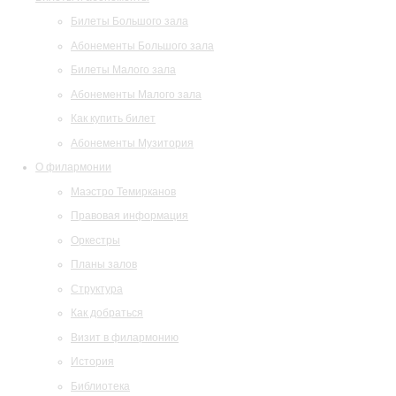
Билеты Большого зала
Абонементы Большого зала
Билеты Малого зала
Абонементы Малого зала
Как купить билет
Абонементы Музитория
О филармонии
Маэстро Темирканов
Правовая информация
Оркестры
Планы залов
Структура
Как добраться
Визит в филармонию
История
Библиотека