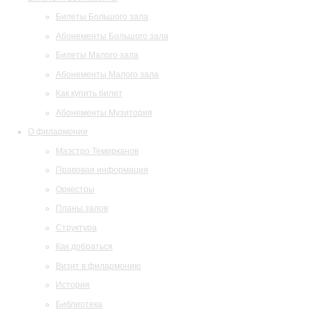
Билеты Большого зала
Абонементы Большого зала
Билеты Малого зала
Абонементы Малого зала
Как купить билет
Абонементы Музитория
О филармонии
Маэстро Темирканов
Правовая информация
Оркестры
Планы залов
Структура
Как добраться
Визит в филармонию
История
Библиотека