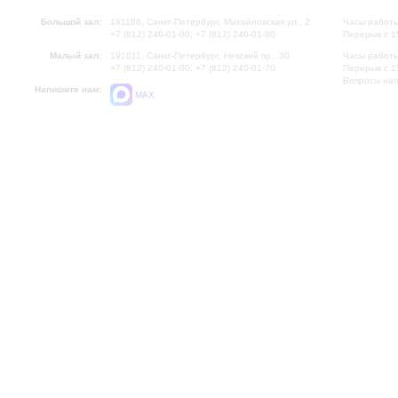
Большой зал:
191186, Санкт-Петербург, Михайловская ул., 2
Часы работы
+7 (812) 240-01-00, +7 (812) 240-01-80
Перерыв с 1
Малый зал:
191011, Санкт-Петербург, Невский пр., 30
Часы работы
+7 (812) 240-01-00, +7 (812) 240-01-70
Перерыв с 1
Вопросы на
Напишите нам:
MAX