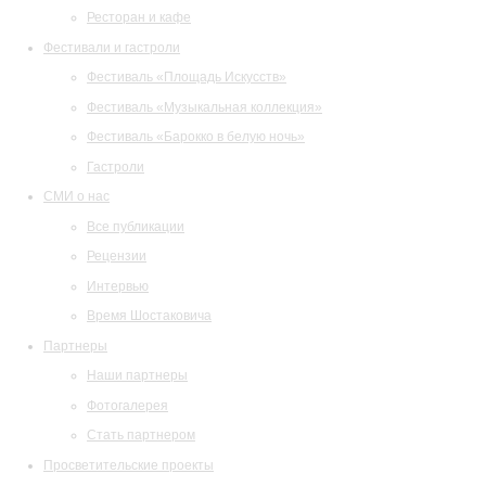
Ресторан и кафе
Фестивали и гастроли
Фестиваль «Площадь Искусств»
Фестиваль «Музыкальная коллекция»
Фестиваль «Барокко в белую ночь»
Гастроли
СМИ о нас
Все публикации
Рецензии
Интервью
Время Шостаковича
Партнеры
Наши партнеры
Фотогалерея
Стать партнером
Просветительские проекты