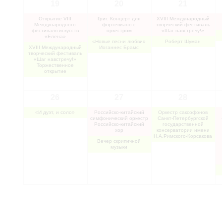
19
20
21
Открытие VIII
Григ. Концерт для
XVIII Международный
Международного
фортепиано с
творческий фестиваль
фестиваля искусств
оркестром
«Шаг навстречу!»
«Елена»
«Новые песни любви»
Роберт Шуман
XVIII Международный
Иоганнес Брамс
творческий фестиваль
«Шаг навстречу!»
Торжественное
открытие
26
27
28
«И дуэт, и соло»
Российско-китайский
Оркестр саксофонов
симфонический оркестр
Санкт-Петербургской
Российско-китайский
государственной
хор
консерватории имени
Н.А.Римского-Корсакова
Вечер скрипичной
музыки