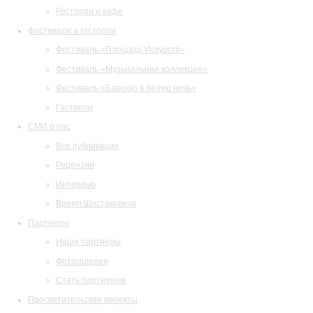
Ресторан и кафе
Фестивали и гастроли
Фестиваль «Площадь Искусств»
Фестиваль «Музыкальная коллекция»
Фестиваль «Барокко в белую ночь»
Гастроли
СМИ о нас
Все публикации
Рецензии
Интервью
Время Шостаковича
Партнеры
Наши партнеры
Фотогалерея
Стать партнером
Просветительские проекты