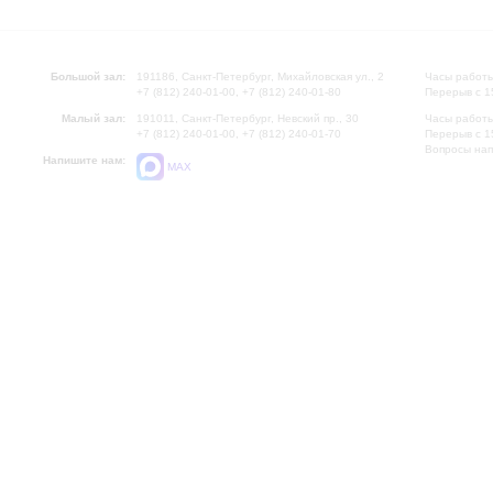
Большой зал:
191186, Санкт-Петербург, Михайловская ул., 2
Часы работы
+7 (812) 240-01-00, +7 (812) 240-01-80
Перерыв с 1
Малый зал:
191011, Санкт-Петербург, Невский пр., 30
Часы работы
+7 (812) 240-01-00, +7 (812) 240-01-70
Перерыв с 1
Вопросы на
Напишите нам:
MAX