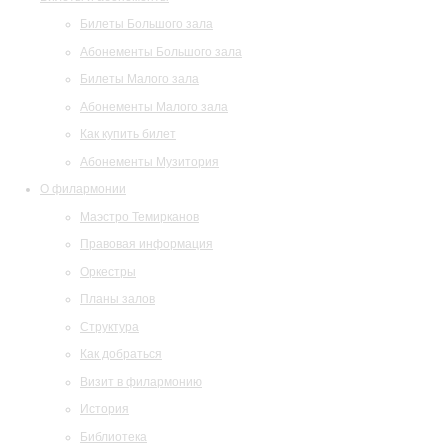
Билеты Большого зала
Абонементы Большого зала
Билеты Малого зала
Абонементы Малого зала
Как купить билет
Абонементы Музитория
О филармонии
Маэстро Темирканов
Правовая информация
Оркестры
Планы залов
Структура
Как добраться
Визит в филармонию
История
Библиотека