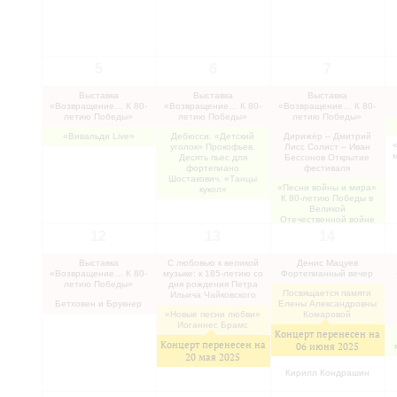
5
6
7
Выставка
Выставка
Выставка
«Возвращение… К 80-
«Возвращение… К 80-
«Возвращение… К 80-
летию Победы»
летию Победы»
летию Победы»
«Вивальди Live»
Дебюсси. «Детский
Дирижёр – Дмитрий
уголок» Прокофьев.
Лисс Солист – Иван
Десять пьес для
Бессонов Открытие
фортепиано
фестиваля
Шостакович. «Танцы
«Песни войны и мира»
кукол»
К 80-летию Победы в
Великой
Отечественной войне
12
13
14
«Искусство было наш
кумир» Музыка
П.И.Чайковского в зале
Выставка
С любовью к великой
Денис Мацуев
петербургского
«Возвращение… К 80-
музыке: к 185-летию со
Фортепианный вечер
Дворянского cобрания
летию Победы»
дня рождения Петра
Посвящается памяти
Ильича Чайковского
Бетховен и Брукнер
Елены Александровны
«Новые песни любви»
Комаровой
Иоганнес Брамс
Концерт перенесен на
Концерт перенесен на
06 июня 2025
20 мая 2025
Кирилл Кондрашин