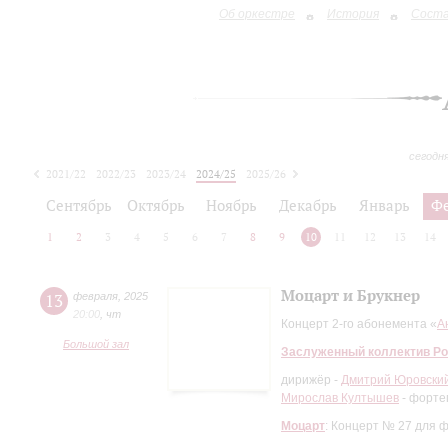
Об оркестре
История
Сост
сегодн
2021/22
2022/23
2023/24
2024/25
2025/26
2026/27
Сентябрь
Октябрь
Ноябрь
Декабрь
Январь
Ф
1
2
3
4
5
6
7
8
9
10
11
12
13
14
Моцарт и Брукнер
13
февраля
,
2025
20:00
,
чт
Концерт 2-го абонемента «
А
Большой зал
Заслуженный коллектив Ро
дирижёр -
Дмитрий Юровски
Мирослав Култышев
- форте
Моцарт
: Концерт № 27 для 