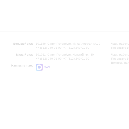
Большой зал:
191186, Санкт-Петербург, Михайловская ул., 2
Часы работы
+7 (812) 240-01-00, +7 (812) 240-01-80
Перерыв с 1
Малый зал:
191011, Санкт-Петербург, Невский пр., 30
Часы работы
+7 (812) 240-01-00, +7 (812) 240-01-70
Перерыв с 1
Вопросы на
Напишите нам:
MAX