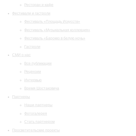
Ресторан и кафе
Фестивали и гастроли
Фестиваль «Площадь Искусств»
Фестиваль «Музыкальная коллекция»
Фестиваль «Барокко в белую ночь»
Гастроли
СМИ о нас
Все публикации
Рецензии
Интервью
Время Шостаковича
Партнеры
Наши партнеры
Фотогалерея
Стать партнером
Просветительские проекты