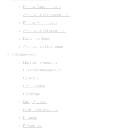
Билеты Большого зала
Абонементы Большого зала
Билеты Малого зала
Абонементы Малого зала
Как купить билет
Абонементы Музитория
О филармонии
Маэстро Темирканов
Правовая информация
Оркестры
Планы залов
Структура
Как добраться
Визит в филармонию
История
Библиотека