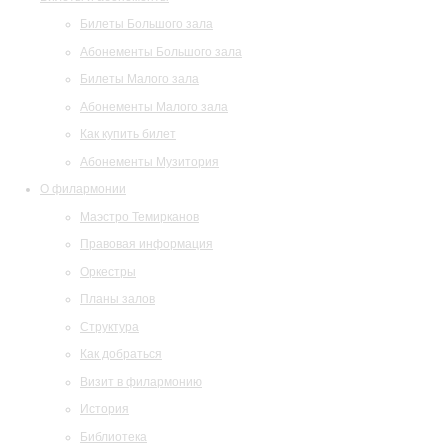
Билеты Большого зала
Абонементы Большого зала
Билеты Малого зала
Абонементы Малого зала
Как купить билет
Абонементы Музитория
О филармонии
Маэстро Темирканов
Правовая информация
Оркестры
Планы залов
Структура
Как добраться
Визит в филармонию
История
Библиотека