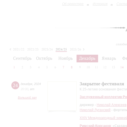
Об оркестре
История
Сост
сегодн
2021/22
2022/23
2023/24
2024/25
2025/26
2026/27
Сентябрь
Октябрь
Ноябрь
Декабрь
Январь
Ф
1
2
3
4
5
6
7
8
9
10
11
12
13
14
Закрытие фестиваля
24
декабря
,
2024
20:00
,
вт
К 25-летию основания фест
Заслуженный коллектив Ро
Большой зал
дирижер -
Николай Алексеев
Николай Луганский
- фортеп
XXIV Международный зимний
Римский-Корсаков
: «Сказан