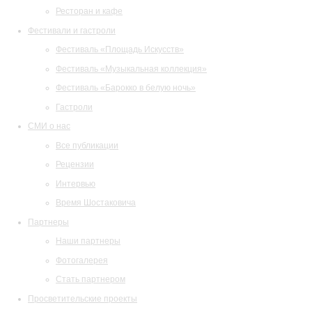
Ресторан и кафе
Фестивали и гастроли
Фестиваль «Площадь Искусств»
Фестиваль «Музыкальная коллекция»
Фестиваль «Барокко в белую ночь»
Гастроли
СМИ о нас
Все публикации
Рецензии
Интервью
Время Шостаковича
Партнеры
Наши партнеры
Фотогалерея
Стать партнером
Просветительские проекты