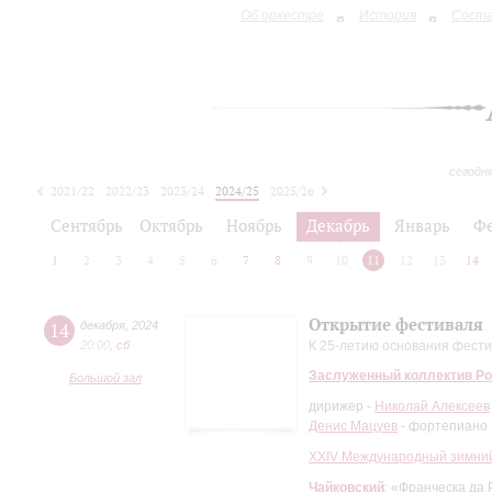
Об оркестре
История
Сост
сегодн
2021/22
2022/23
2023/24
2024/25
2025/26
2026/27
Сентябрь
Октябрь
Ноябрь
Декабрь
Январь
Ф
1
2
3
4
5
6
7
8
9
10
11
12
13
14
Открытие фестиваля
14
декабря
,
2024
20:00
,
сб
К 25-летию основания фест
Заслуженный коллектив Ро
Большой зал
дирижер -
Николай Алексеев
Денис Мацуев
- фортепиано
XXIV Международный зимний
Чайковский
: «Франческа да