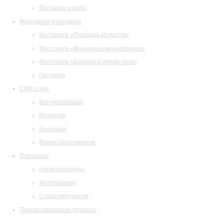
Ресторан и кафе
Фестивали и гастроли
Фестиваль «Площадь Искусств»
Фестиваль «Музыкальная коллекция»
Фестиваль «Барокко в белую ночь»
Гастроли
СМИ о нас
Все публикации
Рецензии
Интервью
Время Шостаковича
Партнеры
Наши партнеры
Фотогалерея
Стать партнером
Просветительские проекты