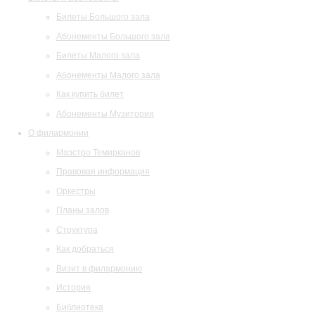
Билеты Большого зала
Абонементы Большого зала
Билеты Малого зала
Абонементы Малого зала
Как купить билет
Абонементы Музитория
О филармонии
Маэстро Темирканов
Правовая информация
Оркестры
Планы залов
Структура
Как добраться
Визит в филармонию
История
Библиотека