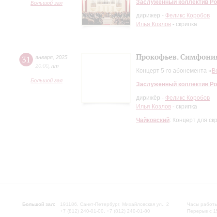
Заслуженный коллектив Ро
Большой зал
дирижер -
Феликс Коробов
Илья Козлов
- скрипка
Прокофьев. Симфони
31
января
,
2025
20:00
,
пт
Концерт 5-го абонемента «
В
Большой зал
Заслуженный коллектив Ро
дирижёр -
Феликс Коробов
Илья Козлов
- скрипка
Чайковский
: Концерт для ск
Большой зал:
191186, Санкт-Петербург, Михайловская ул., 2
Часы работы
+7 (812) 240-01-00, +7 (812) 240-01-80
Перерыв с 1