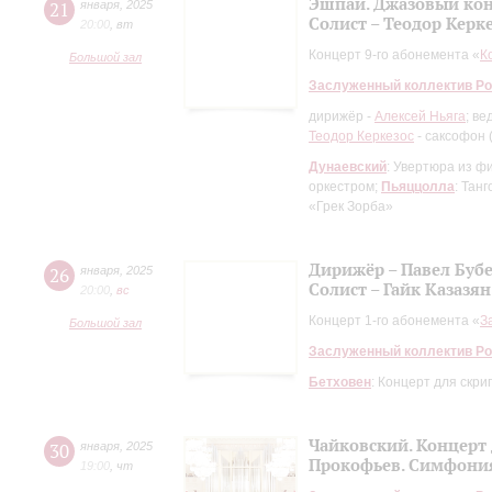
Эшпай. Джазовый кон
21
января
,
2025
Солист – Теодор Керк
20:00
,
вт
Концерт 9-го абонемента «
К
Большой зал
Заслуженный коллектив Ро
дирижёр -
Алексей Ньяга
; ве
Теодор Керкезос
- саксофон 
Дунаевский
: Увертюра из ф
оркестром;
Пьяццолла
: Тан
«Грек Зорба»
Дирижёр – Павел Буб
26
января
,
2025
Солист – Гайк Казазян
20:00
,
вc
Концерт 1-го абонемента «
З
Большой зал
Заслуженный коллектив Ро
Бетховен
: Концерт для скри
Чайковский. Концерт 
30
января
,
2025
Прокофьев. Симфони
19:00
,
чт