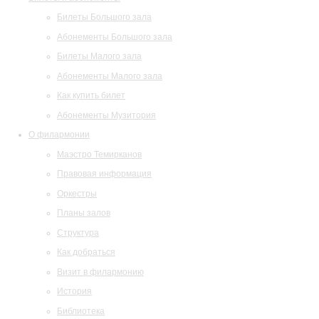
Билеты Большого зала
Абонементы Большого зала
Билеты Малого зала
Абонементы Малого зала
Как купить билет
Абонементы Музитория
О филармонии
Маэстро Темирканов
Правовая информация
Оркестры
Планы залов
Структура
Как добраться
Визит в филармонию
История
Библиотека