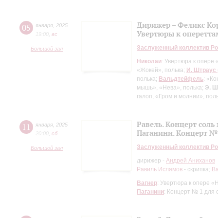
Дирижер – Феликс Ко
05
января
,
2025
Увертюры к опереттам
19:00
,
вc
Заслуженный коллектив Ро
Большой зал
Николаи
: Увертюра к опере
«Жокей», полька;
И. Штраус 
полька;
Вальдтейфель
: «К
мышь», «Нева», полька;
Э. 
галоп, «Гром и молнии», пол
Равель. Концерт соль
11
января
,
2025
Паганини. Концерт № 
20:00
,
сб
Заслуженный коллектив Ро
Большой зал
дирижер -
Андрей Аниханов
Равиль Ислямов
- скрипка;
В
Вагнер
: Увертюра к опере 
Паганини
: Концерт № 1 для 