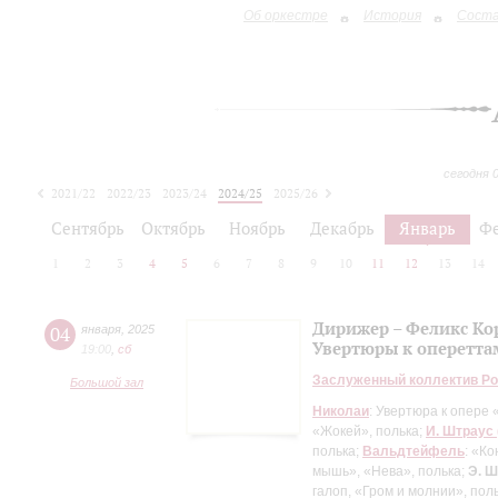
Об оркестре
История
Сост
сегодня 
2021/22
2022/23
2023/24
2024/25
2025/26
2026/27
Сентябрь
Октябрь
Ноябрь
Декабрь
Январь
Ф
1
2
3
4
5
6
7
8
9
10
11
12
13
14
Дирижер – Феликс Ко
04
января
,
2025
Увертюры к опереттам
19:00
,
сб
Заслуженный коллектив Ро
Большой зал
Николаи
: Увертюра к опере
«Жокей», полька;
И. Штраус 
полька;
Вальдтейфель
: «К
мышь», «Нева», полька;
Э. 
галоп, «Гром и молнии», пол