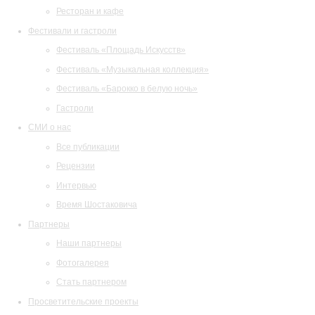
Ресторан и кафе
Фестивали и гастроли
Фестиваль «Площадь Искусств»
Фестиваль «Музыкальная коллекция»
Фестиваль «Барокко в белую ночь»
Гастроли
СМИ о нас
Все публикации
Рецензии
Интервью
Время Шостаковича
Партнеры
Наши партнеры
Фотогалерея
Стать партнером
Просветительские проекты