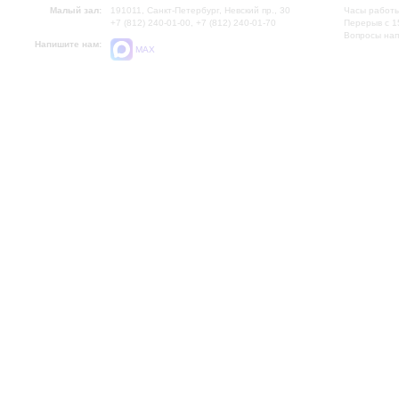
Малый зал:
191011, Санкт-Петербург, Невский пр., 30
Часы работы
+7 (812) 240-01-00, +7 (812) 240-01-70
Перерыв с 1
Вопросы на
Напишите нам:
MAX