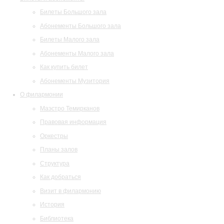
Билеты Большого зала
Абонементы Большого зала
Билеты Малого зала
Абонементы Малого зала
Как купить билет
Абонементы Музитория
О филармонии
Маэстро Темирканов
Правовая информация
Оркестры
Планы залов
Структура
Как добраться
Визит в филармонию
История
Библиотека