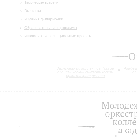
Творческие встречи
Выставки
Издания филармонии
Образовательные программы
Инклюзивные и специальные проекты
О
Заслуженный коллектив России
Академ
академический симфонический
ор
оркестр филармонии
Молоде
оркест
колле
ака