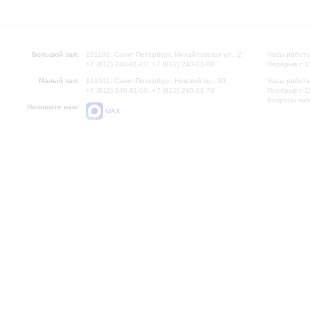
Большой зал:
191186, Санкт-Петербург, Михайловская ул., 2
Часы работы
+7 (812) 240-01-00, +7 (812) 240-01-80
Перерыв с 1
Малый зал:
191011, Санкт-Петербург, Невский пр., 30
Часы работы
+7 (812) 240-01-00, +7 (812) 240-01-70
Перерыв с 1
Вопросы на
Напишите нам:
MAX