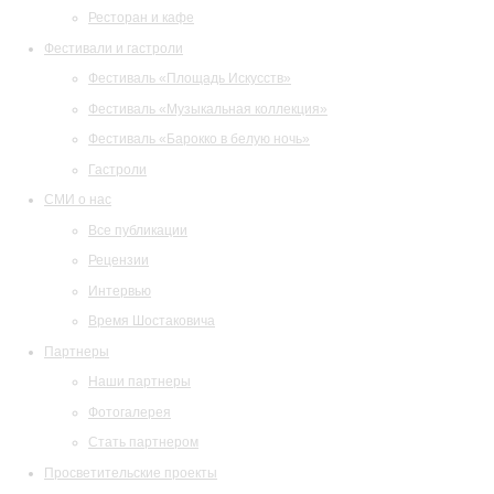
Ресторан и кафе
Фестивали и гастроли
Фестиваль «Площадь Искусств»
Фестиваль «Музыкальная коллекция»
Фестиваль «Барокко в белую ночь»
Гастроли
СМИ о нас
Все публикации
Рецензии
Интервью
Время Шостаковича
Партнеры
Наши партнеры
Фотогалерея
Стать партнером
Просветительские проекты