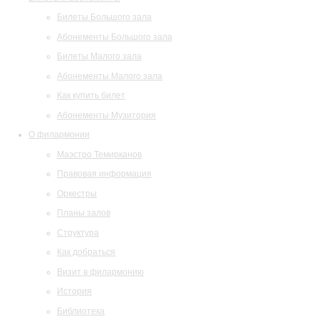
Билеты Большого зала
Абонементы Большого зала
Билеты Малого зала
Абонементы Малого зала
Как купить билет
Абонементы Музитория
О филармонии
Маэстро Темирканов
Правовая информация
Оркестры
Планы залов
Структура
Как добраться
Визит в филармонию
История
Библиотека