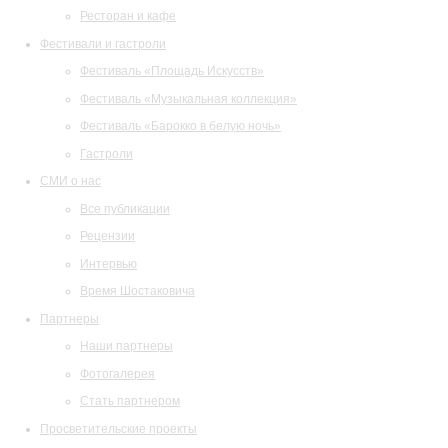
Ресторан и кафе
Фестивали и гастроли
Фестиваль «Площадь Искусств»
Фестиваль «Музыкальная коллекция»
Фестиваль «Барокко в белую ночь»
Гастроли
СМИ о нас
Все публикации
Рецензии
Интервью
Время Шостаковича
Партнеры
Наши партнеры
Фотогалерея
Стать партнером
Просветительские проекты