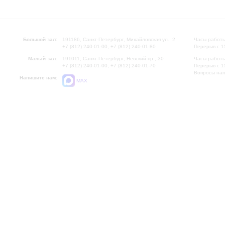
Большой зал:
191186, Санкт-Петербург, Михайловская ул., 2
Часы работы
+7 (812) 240-01-00, +7 (812) 240-01-80
Перерыв с 1
Малый зал:
191011, Санкт-Петербург, Невский пр., 30
Часы работы
+7 (812) 240-01-00, +7 (812) 240-01-70
Перерыв с 1
Вопросы на
Напишите нам:
MAX