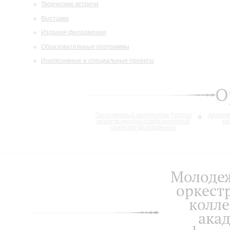
Творческие встречи
Выставки
Издания филармонии
Образовательные программы
Инклюзивные и специальные проекты
О
Заслуженный коллектив России
Академ
академический симфонический
ор
оркестр филармонии
Молоде
оркест
колле
ака