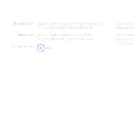
Большой зал:
191186, Санкт-Петербург, Михайловская ул., 2
Часы работы
+7 (812) 240-01-00, +7 (812) 240-01-80
Перерыв с 1
Малый зал:
191011, Санкт-Петербург, Невский пр., 30
Часы работы
+7 (812) 240-01-00, +7 (812) 240-01-70
Перерыв с 1
Вопросы на
Напишите нам:
MAX