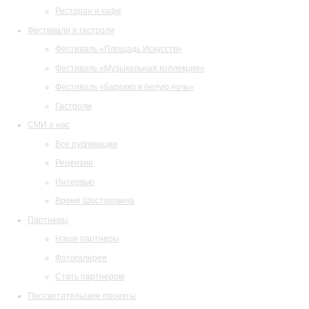
Ресторан и кафе
Фестивали и гастроли
Фестиваль «Площадь Искусств»
Фестиваль «Музыкальная коллекция»
Фестиваль «Барокко в белую ночь»
Гастроли
СМИ о нас
Все публикации
Рецензии
Интервью
Время Шостаковича
Партнеры
Наши партнеры
Фотогалерея
Стать партнером
Просветительские проекты