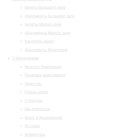
Билеты Большого зала
Абонементы Большого зала
Билеты Малого зала
Абонементы Малого зала
Как купить билет
Абонементы Музитория
О филармонии
Маэстро Темирканов
Правовая информация
Оркестры
Планы залов
Структура
Как добраться
Визит в филармонию
История
Библиотека