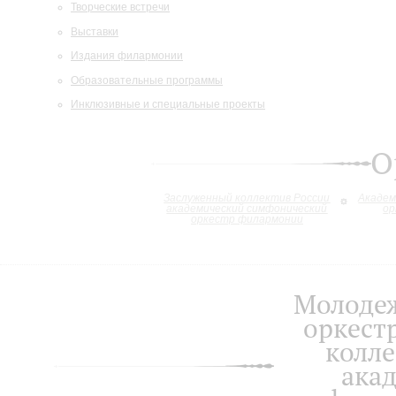
Творческие встречи
Выставки
Издания филармонии
Образовательные программы
Инклюзивные и специальные проекты
О
Заслуженный коллектив России
Академ
академический симфонический
ор
оркестр филармонии
Молоде
оркест
колле
ака