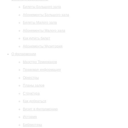
Билеты Большого зала
Абонементы Большого зала
Билеты Малого зала
Абонементы Малого зала
Как купить билет
Абонементы Музитория
О филармонии
Маэстро Темирканов
Правовая информация
Оркестры
Планы залов
Структура
Как добраться
Визит в филармонию
История
Библиотека