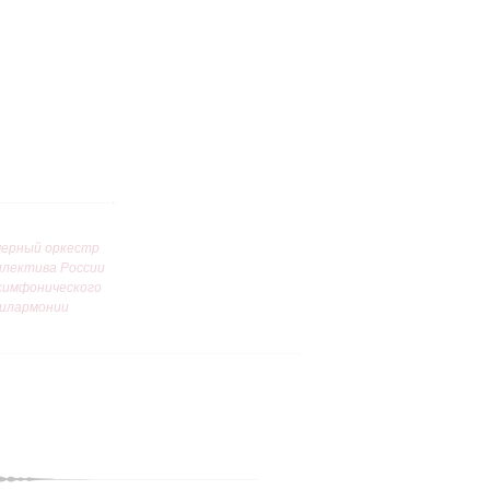
ерный оркестр
ллектива России
симфонического
илармонии