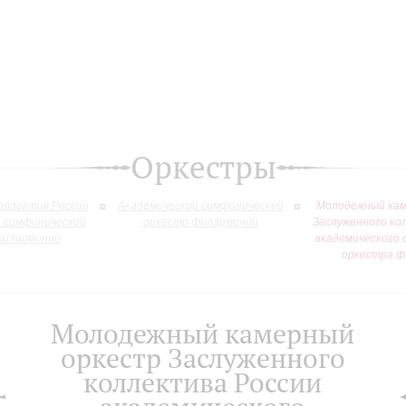
Оркестры
оллектив России
Академический симфонический
Молодежный кам
й симфонический
оркестр филармонии
Заслуженного ко
филармонии
академического 
оркестра ф
Молодежный камерный
оркестр Заслуженного
коллектива России