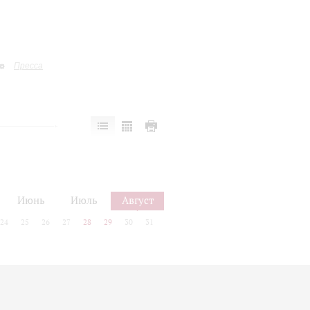
Пресса
Июнь
Июль
Август
24
25
26
27
28
29
30
31