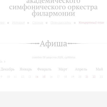
академического
симфонического оркестра
филармонии
тре
История
Состав
План рассадки
Концертный план
Афиша
сегодня 08 августа 2026, суббота
26
Декабрь
Январь
Февраль
Март
Апрель
Май
9
10
11
12
13
14
15
16
17
18
19
20
21
22
23
 позднее