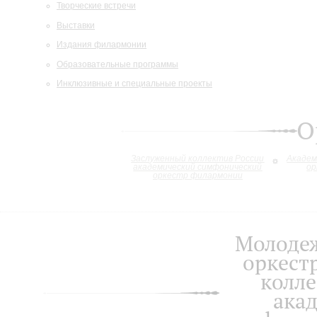
Творческие встречи
Выставки
Издания филармонии
Образовательные программы
Инклюзивные и специальные проекты
О
Заслуженный коллектив России
Академ
академический симфонический
ор
оркестр филармонии
Молоде
оркест
колле
ака