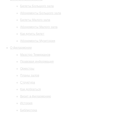
Билеты Большого зала
Абонементы Большого зала
Билеты Малого зала
Абонементы Малого зала
Как купить билет
Абонементы Музитория
О филармонии
Маэстро Темирканов
Правовая информация
Оркестры
Планы залов
Структура
Как добраться
Визит в филармонию
История
Библиотека