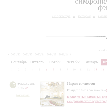
симфонич
фи
Об оркестре
История
Сост
сегодн
2021/22
2022/23
2023/24
2024/25
2025/26
2026/27
Сентябрь
Октябрь
Ноябрь
Декабрь
Январь
Ф
1
2
3
4
5
6
7
8
9
10
11
12
13
14
Парад солистов
13
февраля
,
2027
19:00
,
сб
Концерт 10-го абонемента «
Малый зал
Молодежный камерный орке
симфонического оркестра