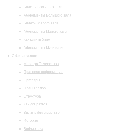
Билеты Большого зала
Абонементы Большого зала
Билеты Малого зала
Абонементы Малого зала
Как купить билет
Абонементы Музитория
О филармонии
Маэстро Темирканов
Правовая информация
Оркестры
Планы залов
Структура
Как добраться
Визит в филармонию
История
Библиотека