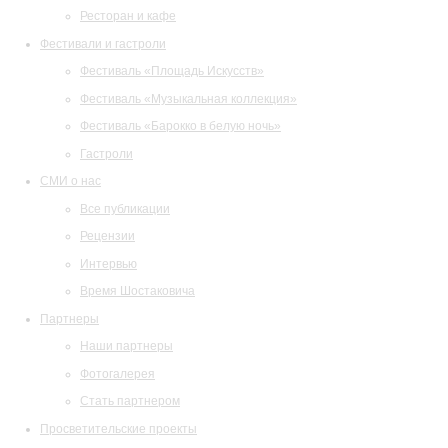
Ресторан и кафе
Фестивали и гастроли
Фестиваль «Площадь Искусств»
Фестиваль «Музыкальная коллекция»
Фестиваль «Барокко в белую ночь»
Гастроли
СМИ о нас
Все публикации
Рецензии
Интервью
Время Шостаковича
Партнеры
Наши партнеры
Фотогалерея
Стать партнером
Просветительские проекты