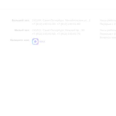
Большой зал:
191186, Санкт-Петербург, Михайловская ул., 2
Часы работы
+7 (812) 240-01-00, +7 (812) 240-01-80
Перерыв с 1
Малый зал:
191011, Санкт-Петербург, Невский пр., 30
Часы работы
+7 (812) 240-01-00, +7 (812) 240-01-70
Перерыв с 1
Вопросы на
Напишите нам:
MAX