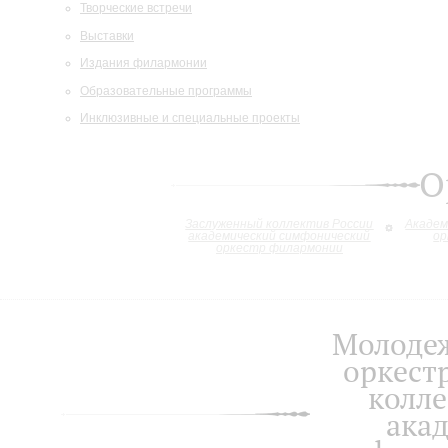
Творческие встречи
Выставки
Издания филармонии
Образовательные программы
Инклюзивные и специальные проекты
О
Заслуженный коллектив России
Академ
академический симфонический
ор
оркестр филармонии
Молоде
оркест
колле
ака