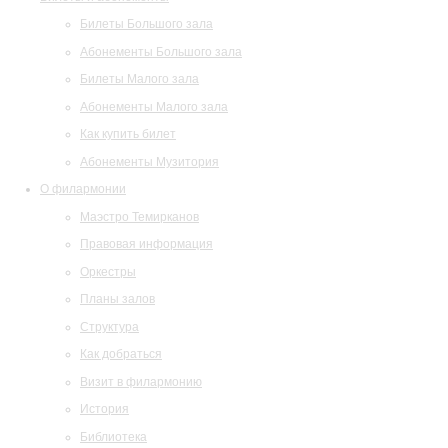
Билеты Большого зала
Абонементы Большого зала
Билеты Малого зала
Абонементы Малого зала
Как купить билет
Абонементы Музитория
О филармонии
Маэстро Темирканов
Правовая информация
Оркестры
Планы залов
Структура
Как добраться
Визит в филармонию
История
Библиотека