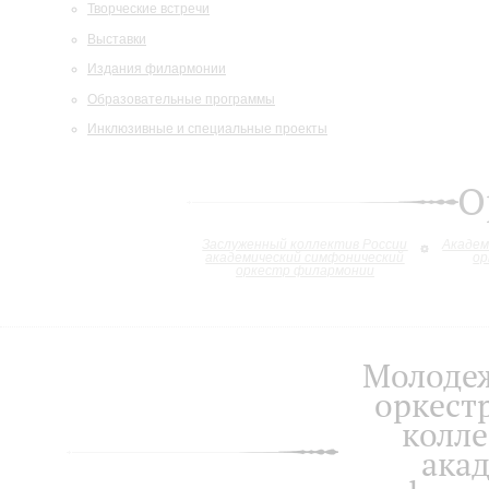
Творческие встречи
Выставки
Издания филармонии
Образовательные программы
Инклюзивные и специальные проекты
О
Заслуженный коллектив России
Академ
академический симфонический
ор
оркестр филармонии
Молоде
оркест
колле
ака