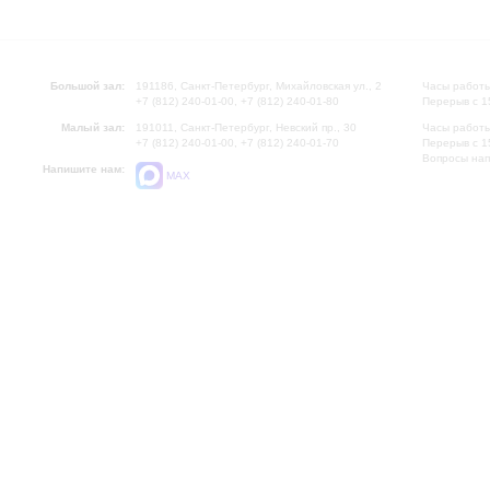
Большой зал:
191186, Санкт-Петербург, Михайловская ул., 2
Часы работы
+7 (812) 240-01-00, +7 (812) 240-01-80
Перерыв с 1
Малый зал:
191011, Санкт-Петербург, Невский пр., 30
Часы работы
+7 (812) 240-01-00, +7 (812) 240-01-70
Перерыв с 1
Вопросы на
Напишите нам:
MAX