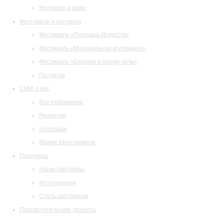
Ресторан и кафе
Фестивали и гастроли
Фестиваль «Площадь Искусств»
Фестиваль «Музыкальная коллекция»
Фестиваль «Барокко в белую ночь»
Гастроли
СМИ о нас
Все публикации
Рецензии
Интервью
Время Шостаковича
Партнеры
Наши партнеры
Фотогалерея
Стать партнером
Просветительские проекты