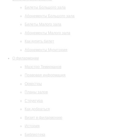
Билеты Большого зала
Абонементы Большого зала
Билеты Малого зала
Абонементы Малого зала
Как купить билет
Абонементы Музитория
О филармонии
Маэстро Темирканов
Правовая информация
Оркестры
Планы залов
Структура
Как добраться
Визит в филармонию
История
Библиотека