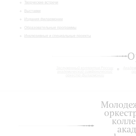
Творческие встречи
Выставки
Издания филармонии
Образовательные программы
Инклюзивные и специальные проекты
О
Заслуженный коллектив России
Академ
академический симфонический
ор
оркестр филармонии
Молоде
оркест
колле
ака