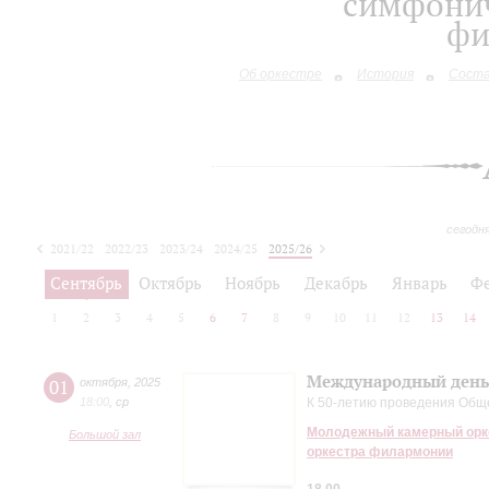
симфонич
фи
Об оркестре
История
Сост
сегодн
2021/22
2022/23
2023/24
2024/25
2025/26
2026/27
Сентябрь
Октябрь
Ноябрь
Декабрь
Январь
Ф
1
2
3
4
5
6
7
8
9
10
11
12
13
14
Международный день
01
октября
,
2025
18:00
,
ср
К 50-летию проведения Общ
Молодежный камерный орке
Большой зал
оркестра филармонии