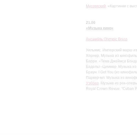
Мусоргский
. «Картинки с выс
21.00
«Музыка кино»
Ансамбль
Olympic Brass
Уильямс. Имперский марш и
Хорнер. Музыка из кинофил
Барри. «Тема Джеймса Бонд
Бадельт–Циммер. Музыка из
Браун. I Got You (из кинофил
Паркер-мл. Музыка из кино
Уэббер
. Музыка из рок-опер
Royal Crown Revue. "Cuban P