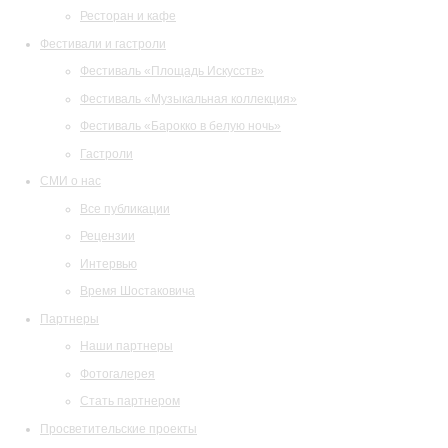
Ресторан и кафе
Фестивали и гастроли
Фестиваль «Площадь Искусств»
Фестиваль «Музыкальная коллекция»
Фестиваль «Барокко в белую ночь»
Гастроли
СМИ о нас
Все публикации
Рецензии
Интервью
Время Шостаковича
Партнеры
Наши партнеры
Фотогалерея
Стать партнером
Просветительские проекты