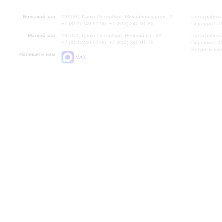
Большой зал:
191186, Санкт-Петербург, Михайловская ул., 2
Часы работы
+7 (812) 240-01-00, +7 (812) 240-01-80
Перерыв с 1
Малый зал:
191011, Санкт-Петербург, Невский пр., 30
Часы работы
+7 (812) 240-01-00, +7 (812) 240-01-70
Перерыв с 1
Вопросы на
Напишите нам:
MAX