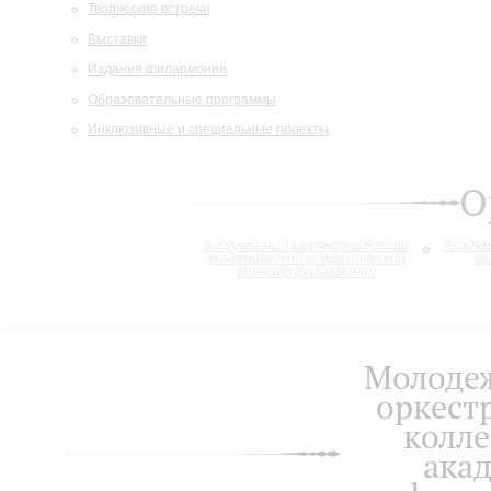
Творческие встречи
Выставки
Издания филармонии
Образовательные программы
Инклюзивные и специальные проекты
О
Заслуженный коллектив России
Академ
академический симфонический
ор
оркестр филармонии
Молоде
оркест
колле
ака