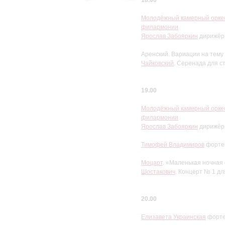
18.00
Молодёжный камерный оркест
филармонии
Ярослав Забояркин
дирижёр
Аренский. Вариации на тему
Чайковский
. Серенада для с
19.00
Молодёжный камерный оркест
филармонии
Ярослав Забояркин
дирижёр
Тимофей Владимиров
фортеп
Моцарт
. «Маленькая ночная
Шостакович
. Концерт № 1 д
20.00
Елизавета Украинская
форте