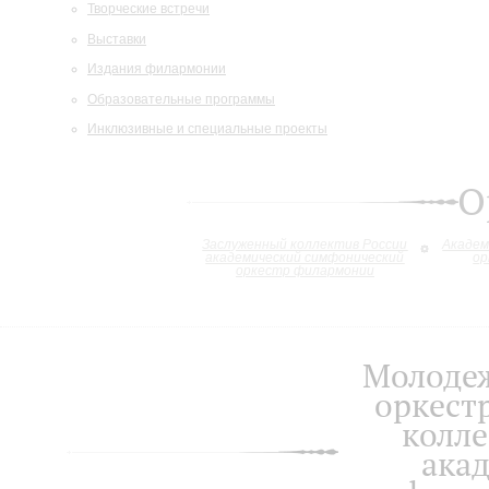
Творческие встречи
Выставки
Издания филармонии
Образовательные программы
Инклюзивные и специальные проекты
О
Заслуженный коллектив России
Академ
академический симфонический
ор
оркестр филармонии
Молоде
оркест
колле
ака