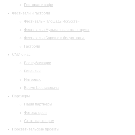
Ресторан и кафе
Фестивали и гастроли
Фестиваль «Площадь Искусств»
Фестиваль «Музыкальная коллекция»
Фестиваль «Барокко в белую ночь»
Гастроли
СМИ о нас
Все публикации
Рецензии
Интервью
Время Шостаковича
Партнеры
Наши партнеры
Фотогалерея
Стать партнером
Просветительские проекты