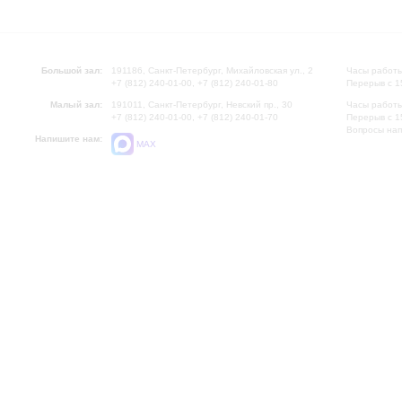
Большой зал:
191186, Санкт-Петербург, Михайловская ул., 2
Часы работы
+7 (812) 240-01-00, +7 (812) 240-01-80
Перерыв с 1
Малый зал:
191011, Санкт-Петербург, Невский пр., 30
Часы работы
+7 (812) 240-01-00, +7 (812) 240-01-70
Перерыв с 1
Вопросы на
Напишите нам:
MAX