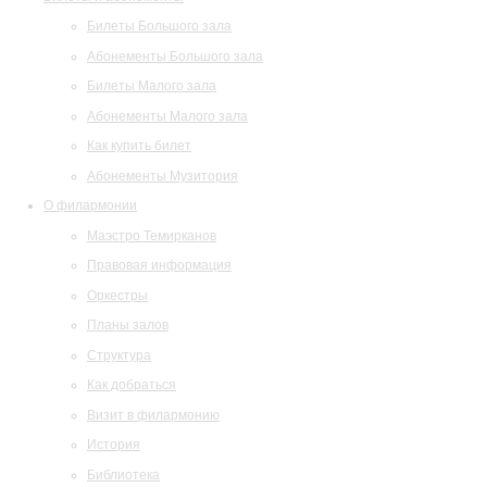
Билеты Большого зала
Абонементы Большого зала
Билеты Малого зала
Абонементы Малого зала
Как купить билет
Абонементы Музитория
О филармонии
Маэстро Темирканов
Правовая информация
Оркестры
Планы залов
Структура
Как добраться
Визит в филармонию
История
Библиотека