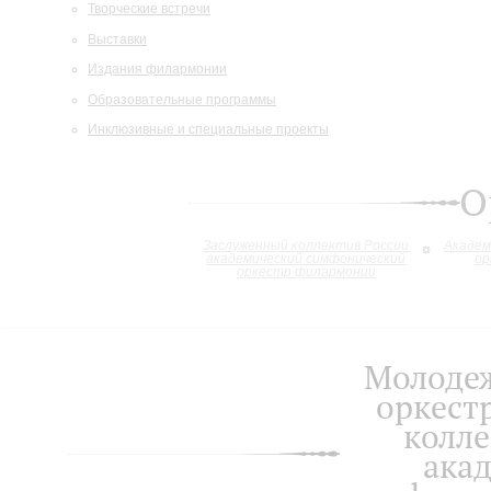
Творческие встречи
Выставки
Издания филармонии
Образовательные программы
Инклюзивные и специальные проекты
О
Заслуженный коллектив России
Академ
академический симфонический
ор
оркестр филармонии
Молоде
оркест
колле
ака