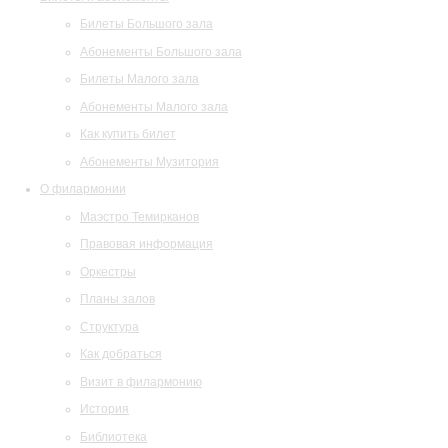
Билеты Большого зала
Абонементы Большого зала
Билеты Малого зала
Абонементы Малого зала
Как купить билет
Абонементы Музитория
О филармонии
Маэстро Темирканов
Правовая информация
Оркестры
Планы залов
Структура
Как добраться
Визит в филармонию
История
Библиотека