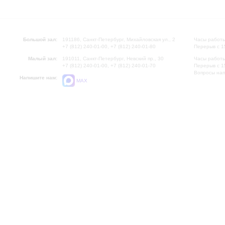
Большой зал:
191186, Санкт-Петербург, Михайловская ул., 2
Часы работы
+7 (812) 240-01-00, +7 (812) 240-01-80
Перерыв с 1
Малый зал:
191011, Санкт-Петербург, Невский пр., 30
Часы работы
+7 (812) 240-01-00, +7 (812) 240-01-70
Перерыв с 1
Вопросы на
Напишите нам:
MAX