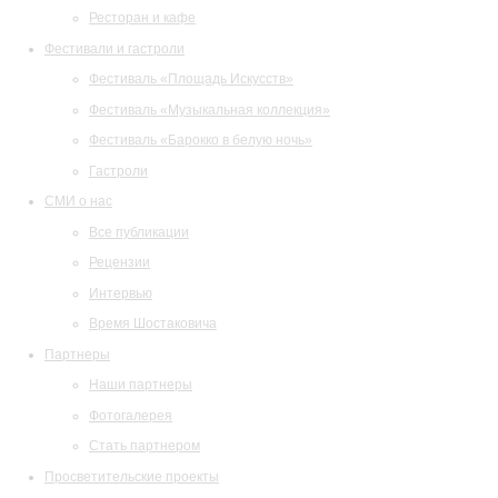
Ресторан и кафе
Фестивали и гастроли
Фестиваль «Площадь Искусств»
Фестиваль «Музыкальная коллекция»
Фестиваль «Барокко в белую ночь»
Гастроли
СМИ о нас
Все публикации
Рецензии
Интервью
Время Шостаковича
Партнеры
Наши партнеры
Фотогалерея
Стать партнером
Просветительские проекты