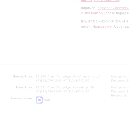
оркестра филармонии
дирижёр -
Ярослав Забоярки
Юлия Кантор
- слово перед 
Шуберт
: Симфония № 8 «Не
песен;
Чайковский
: Серенад
Большой зал:
191186, Санкт-Петербург, Михайловская ул., 2
Часы работы
+7 (812) 240-01-00, +7 (812) 240-01-80
Перерыв с 1
Малый зал:
191011, Санкт-Петербург, Невский пр., 30
Часы работы
+7 (812) 240-01-00, +7 (812) 240-01-70
Перерыв с 1
Вопросы на
Напишите нам:
MAX