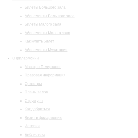
Билеты Большого зала
Абонементы Большого зала
Билеты Малого зала
Абонементы Малого зала
Как купить билет
Абонементы Музитория
О филармонии
Маэстро Темирканов
Правовая информация
Оркестры
Планы залов
Структура
Как добраться
Визит в филармонию
История
Библиотека