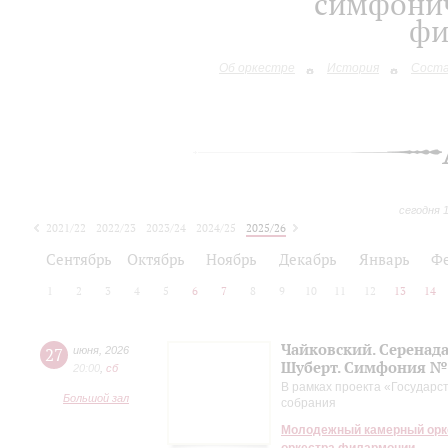
симфонич
фи
Об оркестре
История
Сост
сегодня 
2021/22
2022/23
2023/24
2024/25
2025/26
2026/27
Сентябрь
Октябрь
Ноябрь
Декабрь
Январь
Ф
1
2
3
4
5
6
7
8
9
10
11
12
13
14
Чайковский. Серенада
27
июня
,
2026
Шуберт. Симфония №
20:00
,
сб
В рамках проекта «Государс
Большой зал
собрания
Молодежный камерный орке