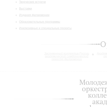
Творческие встречи
Выставки
Издания филармонии
Образовательные программы
Инклюзивные и специальные проекты
О
Заслуженный коллектив России
Академ
академический симфонический
ор
оркестр филармонии
Молоде
оркест
колле
ака