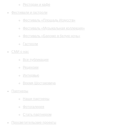
Ресторан и кафе
Фестивали и гастроли
Фестиваль «Площадь Искусств»
Фестиваль «Музыкальная коллекция»
Фестиваль «Барокко в белую ночь»
Гастроли
СМИ о нас
Все публикации
Рецензии
Интервью
Время Шостаковича
Партнеры
Наши партнеры
Фотогалерея
Стать партнером
Просветительские проекты