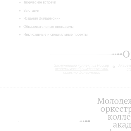
Творческие встречи
Выставки
Издания филармонии
Образовательные программы
Инклюзивные и специальные проекты
О
Заслуженный коллектив России
Академ
академический симфонический
ор
оркестр филармонии
Молоде
оркест
колле
ака