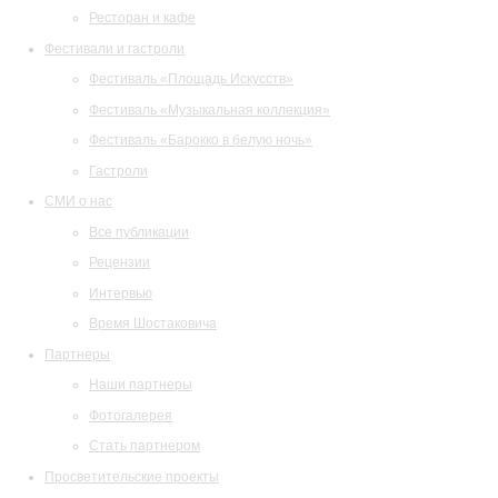
Ресторан и кафе
Фестивали и гастроли
Фестиваль «Площадь Искусств»
Фестиваль «Музыкальная коллекция»
Фестиваль «Барокко в белую ночь»
Гастроли
СМИ о нас
Все публикации
Рецензии
Интервью
Время Шостаковича
Партнеры
Наши партнеры
Фотогалерея
Стать партнером
Просветительские проекты