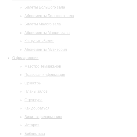
Билеты Большого зала
Абонементы Большого зала
Билеты Малого зала
Абонементы Малого зала
Как купить билет
Абонементы Музитория
О филармонии
Маэстро Темирканов
Правовая информация
Оркестры
Планы залов
Структура
Как добраться
Визит в филармонию
История
Библиотека