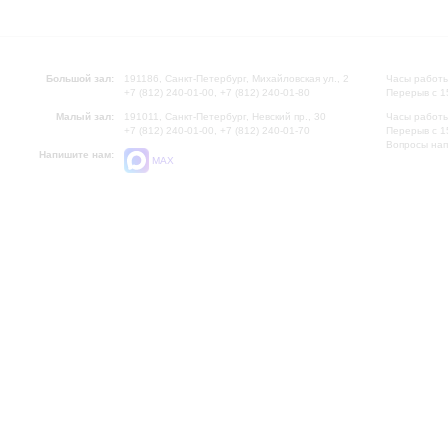
Большой зал:
191186, Санкт-Петербург, Михайловская ул., 2
Часы работы
+7 (812) 240-01-00, +7 (812) 240-01-80
Перерыв с 1
Малый зал:
191011, Санкт-Петербург, Невский пр., 30
Часы работы
+7 (812) 240-01-00, +7 (812) 240-01-70
Перерыв с 1
Вопросы на
Напишите нам:
MAX