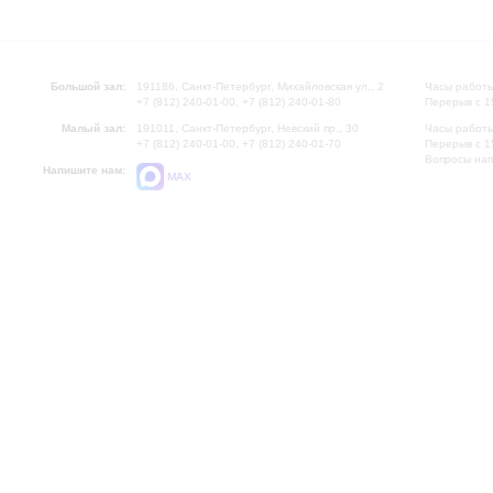
Большой зал:
191186, Санкт-Петербург, Михайловская ул., 2
Часы работы
+7 (812) 240-01-00, +7 (812) 240-01-80
Перерыв с 1
Малый зал:
191011, Санкт-Петербург, Невский пр., 30
Часы работы
+7 (812) 240-01-00, +7 (812) 240-01-70
Перерыв с 1
Вопросы на
Напишите нам:
MAX