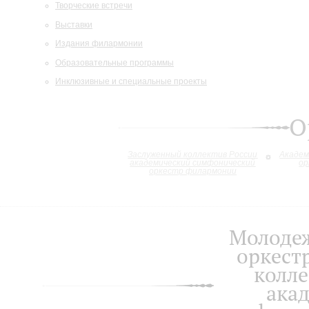
Творческие встречи
Выставки
Издания филармонии
Образовательные программы
Инклюзивные и специальные проекты
О
Заслуженный коллектив России
Академ
академический симфонический
ор
оркестр филармонии
Молоде
оркест
колле
ака