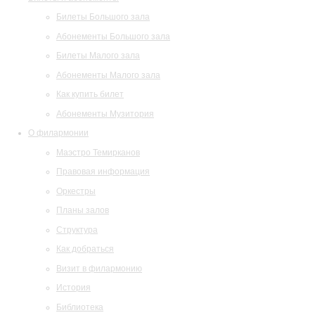
Билеты Большого зала
Абонементы Большого зала
Билеты Малого зала
Абонементы Малого зала
Как купить билет
Абонементы Музитория
О филармонии
Маэстро Темирканов
Правовая информация
Оркестры
Планы залов
Структура
Как добраться
Визит в филармонию
История
Библиотека