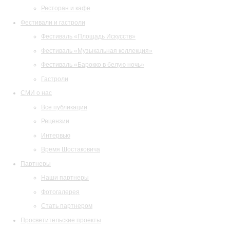
Ресторан и кафе
Фестивали и гастроли
Фестиваль «Площадь Искусств»
Фестиваль «Музыкальная коллекция»
Фестиваль «Барокко в белую ночь»
Гастроли
СМИ о нас
Все публикации
Рецензии
Интервью
Время Шостаковича
Партнеры
Наши партнеры
Фотогалерея
Стать партнером
Просветительские проекты