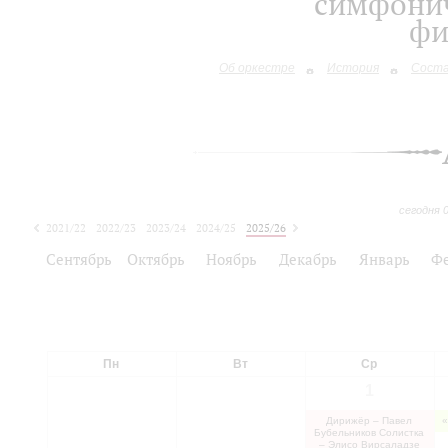
симфонич
фи
Об оркестре
История
Сост
сегодня 
2021/22
2022/23
2023/24
2024/25
2025/26
2026/27
Сентябрь
Октябрь
Ноябрь
Декабрь
Январь
Ф
Пн
Вт
Ср
1
Дирижёр – Павел
Бубельников Солистка
– Элисо Вирсаладзе