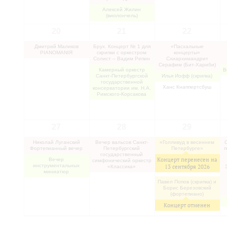
Алексей Жилин
(виолончель)
20
21
22
Дмитрий Маликов
Брух. Концерт № 1 для
«Пасхальные
PIANOMANIЯ
скрипки с оркестром
концерты»
Солист – Вадим Репин
Схиархимандрит
Серафим (Бит-Хариби)
Камерный оркестр
В
Санкт-Петербургской
Илья Иофф (скрипка)
государственной
Ханс Кнаппертсбуш
консерватории им. Н.А.
Римского-Корсакова
27
28
29
Николай Луганский
Вечер вальсов Санкт-
«Голливуд в весеннем
Фортепианный вечер
Петербургский
Петербурге»
п
государственный
Концерт перенесен на
Вечер
симфонический оркестр
инструментальных
13 сентября 2026
«Классика»
миниатюр
Павел Попов (скрипка) и
Борис Березовский
(фортепиано)
Концерт отменен