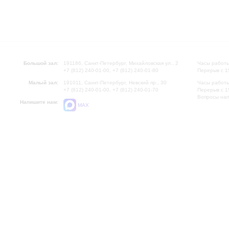
Большой зал:
191186, Санкт-Петербург, Михайловская ул., 2
Часы работы
+7 (812) 240-01-00, +7 (812) 240-01-80
Перерыв с 1
Малый зал:
191011, Санкт-Петербург, Невский пр., 30
Часы работы
+7 (812) 240-01-00, +7 (812) 240-01-70
Перерыв с 1
Вопросы на
Напишите нам:
MAX