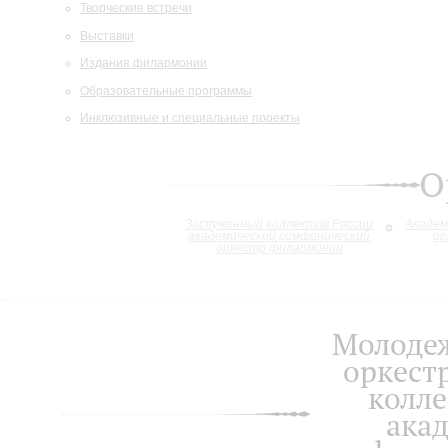
Творческие встречи
Выставки
Издания филармонии
Образовательные программы
Инклюзивные и специальные проекты
О
Заслуженный коллектив России
Академ
академический симфонический
ор
оркестр филармонии
Молоде
оркест
колле
ака