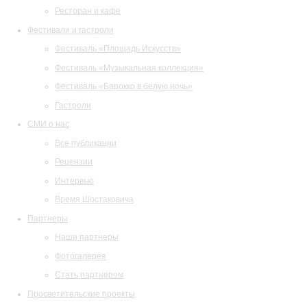
Ресторан и кафе
Фестивали и гастроли
Фестиваль «Площадь Искусств»
Фестиваль «Музыкальная коллекция»
Фестиваль «Барокко в белую ночь»
Гастроли
СМИ о нас
Все публикации
Рецензии
Интервью
Время Шостаковича
Партнеры
Наши партнеры
Фотогалерея
Стать партнером
Просветительские проекты