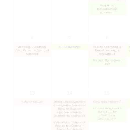
Acid Hasid
Византийский
орнамент
6
7
8
Дирижёр – Дмитрий
«PRO высокое»
«Танго без границ»
Лисс Солист – Дмитрий
Трио Александра
Маслеев
Фельдмана
Моцарт, Прокофьев,
Пярт
13
14
15
«Магия танца»
Обзорная экскурсия по
Хиты трёх столетий
помещениям Большого
«Голоса Академии в
зала, посещение
Малом зале»
«царских комнат».
«Навстречу
Знакомство с органом
фестивалю!»
Дирижер – Владимир
Альтшулер Солист –
Борис Андрианов