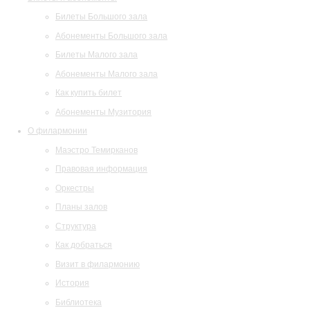
Билеты Большого зала
Абонементы Большого зала
Билеты Малого зала
Абонементы Малого зала
Как купить билет
Абонементы Музитория
О филармонии
Маэстро Темирканов
Правовая информация
Оркестры
Планы залов
Структура
Как добраться
Визит в филармонию
История
Библиотека