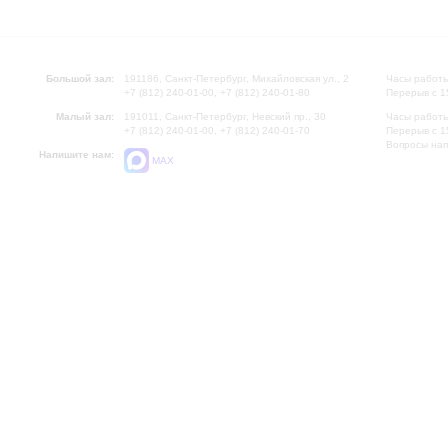
Большой зал:
191186, Санкт-Петербург, Михайловская ул., 2
Часы работы
+7 (812) 240-01-00, +7 (812) 240-01-80
Перерыв с 1
Малый зал:
191011, Санкт-Петербург, Невский пр., 30
Часы работы
+7 (812) 240-01-00, +7 (812) 240-01-70
Перерыв с 1
Вопросы на
Напишите нам:
MAX