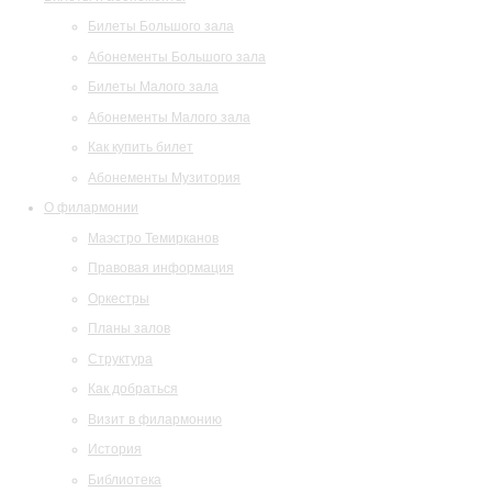
Билеты Большого зала
Абонементы Большого зала
Билеты Малого зала
Абонементы Малого зала
Как купить билет
Абонементы Музитория
О филармонии
Маэстро Темирканов
Правовая информация
Оркестры
Планы залов
Структура
Как добраться
Визит в филармонию
История
Библиотека