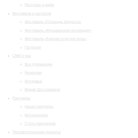
Ресторан и кафе
Фестивали и гастроли
Фестиваль «Площадь Искусств»
Фестиваль «Музыкальная коллекция»
Фестиваль «Барокко в белую ночь»
Гастроли
СМИ о нас
Все публикации
Рецензии
Интервью
Время Шостаковича
Партнеры
Наши партнеры
Фотогалерея
Стать партнером
Просветительские проекты