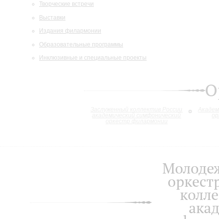
Творческие встречи
Выставки
Издания филармонии
Образовательные программы
Инклюзивные и специальные проекты
О
Заслуженный коллектив России
Академ
академический симфонический
ор
оркестр филармонии
Молоде
оркест
колле
ака