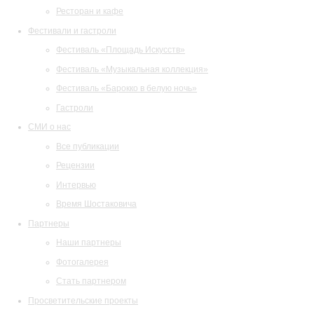
Ресторан и кафе
Фестивали и гастроли
Фестиваль «Площадь Искусств»
Фестиваль «Музыкальная коллекция»
Фестиваль «Барокко в белую ночь»
Гастроли
СМИ о нас
Все публикации
Рецензии
Интервью
Время Шостаковича
Партнеры
Наши партнеры
Фотогалерея
Стать партнером
Просветительские проекты