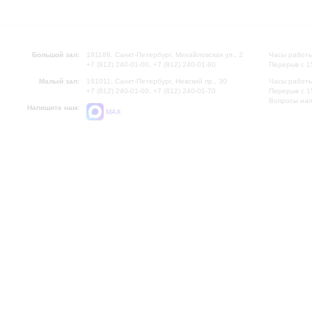
Большой зал:
191186, Санкт-Петербург, Михайловская ул., 2
Часы работы
+7 (812) 240-01-00, +7 (812) 240-01-80
Перерыв с 1
Малый зал:
191011, Санкт-Петербург, Невский пр., 30
Часы работы
+7 (812) 240-01-00, +7 (812) 240-01-70
Перерыв с 1
Вопросы на
Напишите нам:
MAX