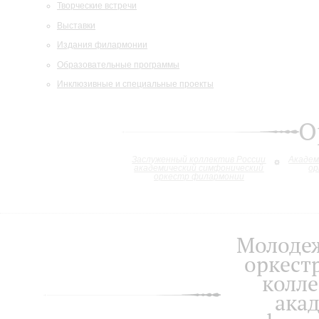
Творческие встречи
Выставки
Издания филармонии
Образовательные программы
Инклюзивные и специальные проекты
О
Заслуженный коллектив России
Академ
академический симфонический
ор
оркестр филармонии
Молоде
оркест
колле
ака