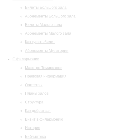
Билеты Большого зала
Абонементы Большого зала
Билеты Малого зала
Абонементы Малого зала
Как купить билет
Абонементы Музитория
О филармонии
Маэстро Темирканов
Правовая информация
Оркестры
Планы залов
Структура
Как добраться
Визит в филармонию
История
Библиотека