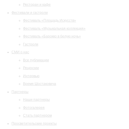
Ресторан и кафе
Фестивали и гастроли
Фестиваль «Площадь Искусств»
Фестиваль «Музыкальная коллекция»
Фестиваль «Барокко в белую ночь»
Гастроли
СМИ о нас
Все публикации
Рецензии
Интервью
Время Шостаковича
Партнеры
Наши партнеры
Фотогалерея
Стать партнером
Просветительские проекты