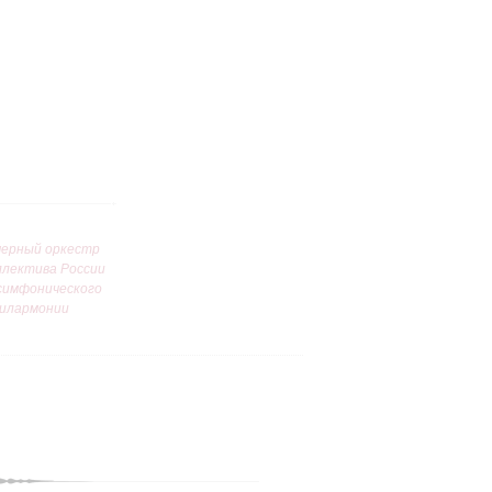
ерный оркестр
ллектива России
симфонического
илармонии