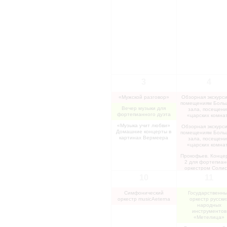
3
4
«Мужской разговор»
Обзорная экскурси
помещениям Боль
Вечер музыки для
зала, посещен
фортепианного дуэта
«царских комна
«Музыка учит любви»
Обзорная экскурси
Домашние концерты в
помещениям Боль
картинах Вермеера
зала, посещен
«царских комна
Прокофьев. Конце
2 для фортепиан
оркестром Солис
Илья Папоян
10
11
«Золушка» Дж. Ро
Симфонический
Государственн
«Музыка Побед
оркестр musicAeterna
оркестр русски
Вокальный веч
народных
инструментов
«Вот что тако
«Метелица»
Россия!» Риха
Вагнер – перв