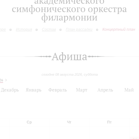
академического
симфонического оркестра
филармонии
тре
История
Состав
План рассадки
Концертный план
Афиша
сегодня 08 августа 2026, суббота
26
Декабрь
Январь
Февраль
Март
Апрель
Май
Ср
Чт
Пт