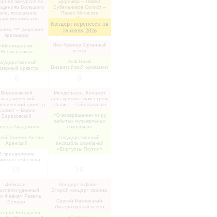
рная экскурсия по
Дирижёр – Павел
ещениям Большого
Бубельников Солист –
ала, посещение
Павел Милюков
царских комнат»
Концерт перенесен на
олёв. *≠* (мировая
16 июня 2026
премьера)
Лео Кремер Органный
«Минимализм.
вечер
Неоклассика»
Acid Hasid
осударственный
Византийский орнамент
амерный оркестр
публики Беларусь
8
9
Вечер музыки для
брасс-квинтета
Воронежский
Мендельсон. Концерт
академический
для скрипки с оркестром
онический оркестр
Солист – Гайк Казазян
Солист – Борис
«О возвращении миру
Березовский
забытых музыкальных
олоса Академии»
сокровищ»
гей Танеев, Антон
Государственный
Аренский
ансамбль скрипачей
«Виртуозы Якутии»
В преодолении
можностей слова:
музыкальное в
15
16
творчестве Л.Н.
Толстого
Дебюсси.
Концерт в фойе |
ослеполуденный
Второй концерт сезона
х Фавна» Равель.
Сергей Маковецкий
Болеро
Литературный вечер
тория Евтодьева