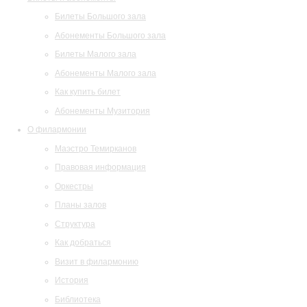
Билеты Большого зала
Абонементы Большого зала
Билеты Малого зала
Абонементы Малого зала
Как купить билет
Абонементы Музитория
О филармонии
Маэстро Темирканов
Правовая информация
Оркестры
Планы залов
Структура
Как добраться
Визит в филармонию
История
Библиотека