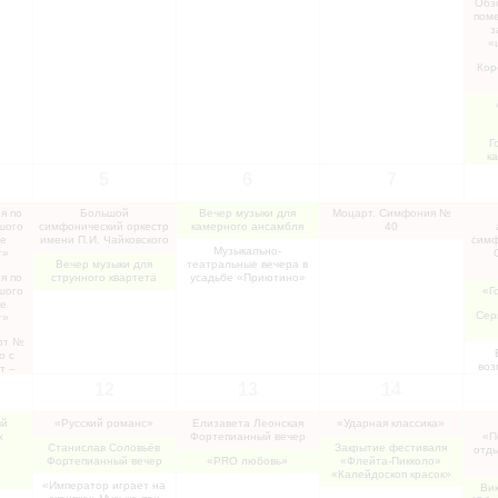
Обзо
пом
з
«
Кор
Г
к
Рес
5
6
7
я по
Большой
Вечер музыки для
Моцарт. Симфония №
шого
симфонический оркестр
камерного ансамбля
40
ие
имени П.И. Чайковского
симф
Музыкально-
т»
Вечер музыки для
театральные вечера в
я по
струнного квартета
усадьбе «Приютино»
шого
«Г
ие
Сер
т»
рт №
о с
воз
т –
12
13
14
ссини
ый
«Русский романс»
Елизавета Леонская
«Ударная классика»
ы»
х
Фортепианный вечер
«П
ер
Станислав Соловьёв
Закрытие фестиваля
отды
Фортепианный вечер
«PRO любовь»
«Флейта-Пикколо»
е
«Калейдоскоп красок»
рд
«Император играет на
Вик
ый