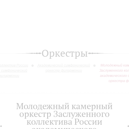
Оркестры
оллектив России
Академический симфонический
Молодежный кам
й симфонический
оркестр филармонии
Заслуженного ко
филармонии
академического 
оркестра ф
Молодежный камерный
оркестр Заслуженного
коллектива России