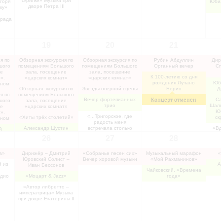
скрипке» Музыка при
горя
Юби
»
дворе Петра III
ку»
е
ания
града
19
20
21
я по
Обзорная экскурсия по
Обзорная экскурсия по
Рубин Абдуллин
Дир
шого
помещениям Большого
помещениям Большого
Органный вечер
Сп
ие
зала, посещение
зала, посещение
К 100-летию со дня
».
«царских комнат»
«царских комнат»
рождения Лучано
Юб
аном
Обзорная экскурсия по
Звезды оперной сцены
Берио
Д
я по
помещениям Большого
Концерт отменен
Вечер фортепианных
Са
шого
зала, посещение
трио
Шаль
ие
«царских комнат»
Ю
».
«...Тригорское, где
«Хиты трёх столетий»
ск
аном
радость меня
Александр Шустин
встречала столько
«Вд
й
(скрипка)
раз!» Музыка в доме
мен
ного
26
27
28
Осиповых-Вульф
Как 
Александр Мелик-
и пе
а
Пашаев
пр
ния»
а»
Дирижёр – Дмитрий
«Собранье песен сих»
Музыкальный марафон
«
Юровский Солист –
Вечер хоровой музыки
«Мой Рахманинов»
еред
й из
А
Иван Бессонов
ией
Чайковский. «Времена
адио
«Моцарт & Jazz»
года»
«Автор либретто –
императрица» Музыка
бют
при дворе Екатерины II
ва в
го