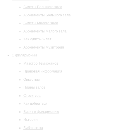
Билеты Большого зала
Абонементы Большого зала
Билеты Малого зала
Абонементы Малого зала
Как купить билет
Абонементы Музитория
О филармонии
Маэстро Темирканов
Правовая информация
Оркестры
Планы залов
Структура
Как добраться
Визит в филармонию
История
Библиотека