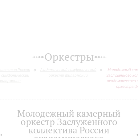
Оркестры
оллектив России
Академический симфонический
Молодежный кам
й симфонический
оркестр филармонии
Заслуженного ко
филармонии
академического 
оркестра ф
Молодежный камерный
оркестр Заслуженного
коллектива России