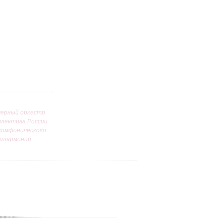
ерный оркестр
ллектива России
симфонического
илармонии