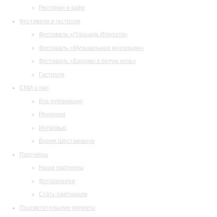
Ресторан и кафе
Фестивали и гастроли
Фестиваль «Площадь Искусств»
Фестиваль «Музыкальная коллекция»
Фестиваль «Барокко в белую ночь»
Гастроли
СМИ о нас
Все публикации
Рецензии
Интервью
Время Шостаковича
Партнеры
Наши партнеры
Фотогалерея
Стать партнером
Просветительские проекты