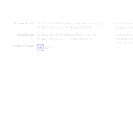
Большой зал:
191186, Санкт-Петербург, Михайловская ул., 2
Часы работы
+7 (812) 240-01-00, +7 (812) 240-01-80
Перерыв с 1
Малый зал:
191011, Санкт-Петербург, Невский пр., 30
Часы работы
+7 (812) 240-01-00, +7 (812) 240-01-70
Перерыв с 1
Вопросы на
Напишите нам:
MAX