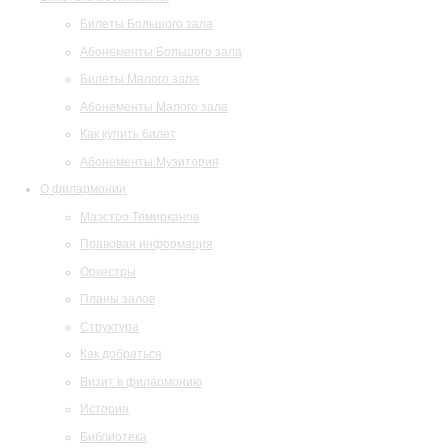
Билеты Большого зала
Абонементы Большого зала
Билеты Малого зала
Абонементы Малого зала
Как купить билет
Абонементы Музитория
О филармонии
Маэстро Темирканов
Правовая информация
Оркестры
Планы залов
Структура
Как добраться
Визит в филармонию
История
Библиотека