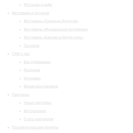
Ресторан и кафе
Фестивали и гастроли
Фестиваль «Площадь Искусств»
Фестиваль «Музыкальная коллекция»
Фестиваль «Барокко в белую ночь»
Гастроли
СМИ о нас
Все публикации
Рецензии
Интервью
Время Шостаковича
Партнеры
Наши партнеры
Фотогалерея
Стать партнером
Просветительские проекты