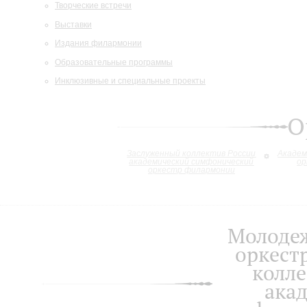
Творческие встречи
Выставки
Издания филармонии
Образовательные программы
Инклюзивные и специальные проекты
О
Заслуженный коллектив России
Академ
академический симфонический
ор
оркестр филармонии
Молоде
оркест
колле
ака