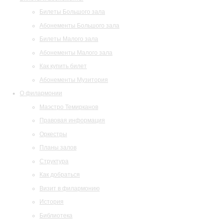
Билеты Большого зала
Абонементы Большого зала
Билеты Малого зала
Абонементы Малого зала
Как купить билет
Абонементы Музитория
О филармонии
Маэстро Темирканов
Правовая информация
Оркестры
Планы залов
Структура
Как добраться
Визит в филармонию
История
Библиотека