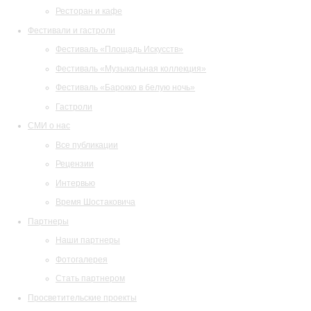
Ресторан и кафе
Фестивали и гастроли
Фестиваль «Площадь Искусств»
Фестиваль «Музыкальная коллекция»
Фестиваль «Барокко в белую ночь»
Гастроли
СМИ о нас
Все публикации
Рецензии
Интервью
Время Шостаковича
Партнеры
Наши партнеры
Фотогалерея
Стать партнером
Просветительские проекты