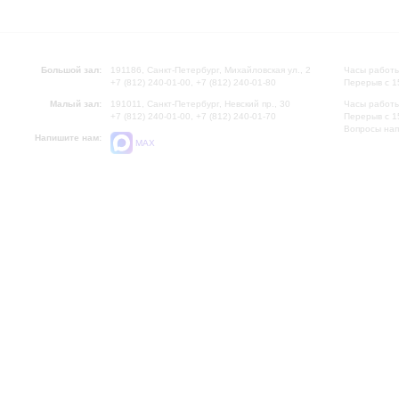
Большой зал:
191186, Санкт-Петербург, Михайловская ул., 2
Часы работы
+7 (812) 240-01-00, +7 (812) 240-01-80
Перерыв с 1
Малый зал:
191011, Санкт-Петербург, Невский пр., 30
Часы работы
+7 (812) 240-01-00, +7 (812) 240-01-70
Перерыв с 1
Вопросы на
Напишите нам:
MAX