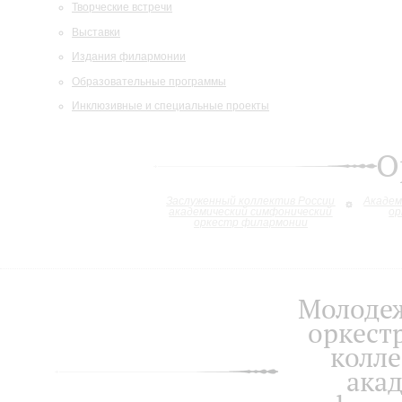
Творческие встречи
Выставки
Издания филармонии
Образовательные программы
Инклюзивные и специальные проекты
О
Заслуженный коллектив России
Академ
академический симфонический
ор
оркестр филармонии
Молоде
оркест
колле
ака