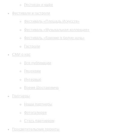
Ресторан и кафе
Фестивали и гастроли
Фестиваль «Площадь Искусств»
Фестиваль «Музыкальная коллекция»
Фестиваль «Барокко в белую ночь»
Гастроли
СМИ о нас
Все публикации
Рецензии
Интервью
Время Шостаковича
Партнеры
Наши партнеры
Фотогалерея
Стать партнером
Просветительские проекты