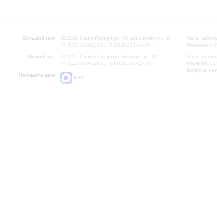
Большой зал:
191186, Санкт-Петербург, Михайловская ул., 2
Часы работы
+7 (812) 240-01-00, +7 (812) 240-01-80
Перерыв с 1
Малый зал:
191011, Санкт-Петербург, Невский пр., 30
Часы работы
+7 (812) 240-01-00, +7 (812) 240-01-70
Перерыв с 1
Вопросы на
Напишите нам:
MAX