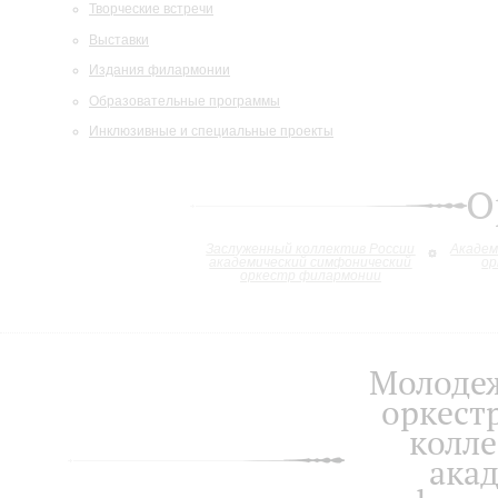
Творческие встречи
Выставки
Издания филармонии
Образовательные программы
Инклюзивные и специальные проекты
О
Заслуженный коллектив России
Академ
академический симфонический
ор
оркестр филармонии
Молоде
оркест
колле
ака