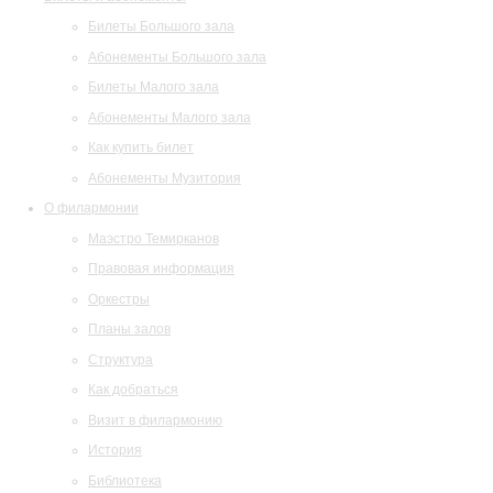
Билеты Большого зала
Абонементы Большого зала
Билеты Малого зала
Абонементы Малого зала
Как купить билет
Абонементы Музитория
О филармонии
Маэстро Темирканов
Правовая информация
Оркестры
Планы залов
Структура
Как добраться
Визит в филармонию
История
Библиотека