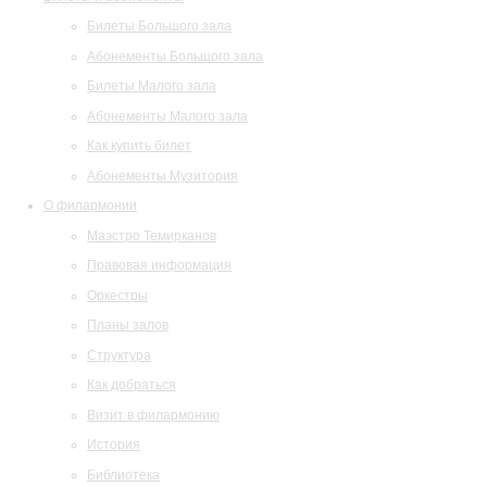
Билеты Большого зала
Абонементы Большого зала
Билеты Малого зала
Абонементы Малого зала
Как купить билет
Абонементы Музитория
О филармонии
Маэстро Темирканов
Правовая информация
Оркестры
Планы залов
Структура
Как добраться
Визит в филармонию
История
Библиотека