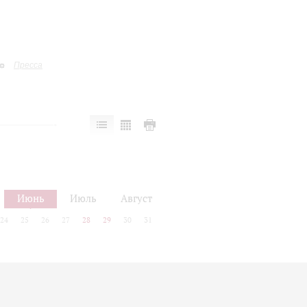
Пресса
Июнь
Июль
Август
24
25
26
27
28
29
30
31