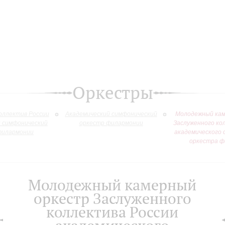
Оркестры
оллектив России
Академический симфонический
Молодежный кам
й симфонический
оркестр филармонии
Заслуженного ко
филармонии
академического 
оркестра ф
Молодежный камерный
оркестр Заслуженного
коллектива России