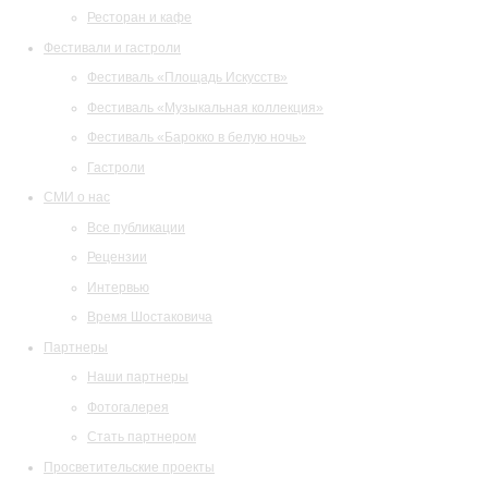
Ресторан и кафе
Фестивали и гастроли
Фестиваль «Площадь Искусств»
Фестиваль «Музыкальная коллекция»
Фестиваль «Барокко в белую ночь»
Гастроли
СМИ о нас
Все публикации
Рецензии
Интервью
Время Шостаковича
Партнеры
Наши партнеры
Фотогалерея
Стать партнером
Просветительские проекты