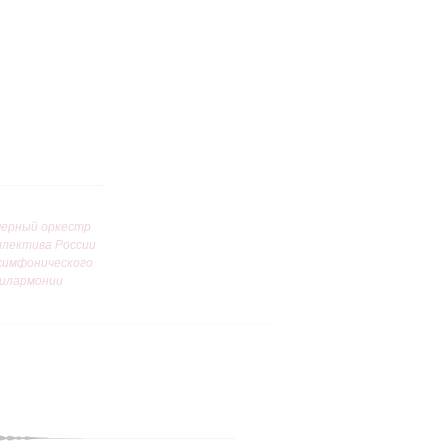
ерный оркестр
ллектива России
симфонического
илармонии