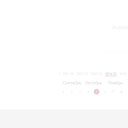
Об оркес
2021/22
2022/23
2023/24
2024/25
2025/
2026/27
Сентябрь
Октябрь
Ноябрь
1
2
3
4
5
6
7
8
Афиша концертов будет объявлена