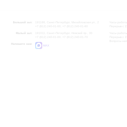
Большой зал:
191186, Санкт-Петербург, Михайловская ул., 2
Часы работы
+7 (812) 240-01-00, +7 (812) 240-01-80
Перерыв с 1
Малый зал:
191011, Санкт-Петербург, Невский пр., 30
Часы работы
+7 (812) 240-01-00, +7 (812) 240-01-70
Перерыв с 1
Вопросы на
Напишите нам:
MAX