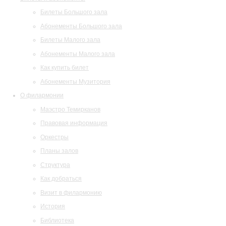
Билеты Большого зала
Абонементы Большого зала
Билеты Малого зала
Абонементы Малого зала
Как купить билет
Абонементы Музитория
О филармонии
Маэстро Темирканов
Правовая информация
Оркестры
Планы залов
Структура
Как добраться
Визит в филармонию
История
Библиотека