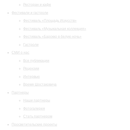
Ресторан и кафе
Фестивали и гастроли
Фестиваль «Площадь Искусств»
Фестиваль «Музыкальная коллекция»
Фестиваль «Барокко в белую ночь»
Гастроли
СМИ о нас
Все публикации
Рецензии
Интервью
Время Шостаковича
Партнеры
Наши партнеры
Фотогалерея
Стать партнером
Просветительские проекты