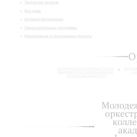
Творческие встречи
Выставки
Издания филармонии
Образовательные программы
Инклюзивные и специальные проекты
О
Заслуженный коллектив России
Академ
академический симфонический
ор
оркестр филармонии
Молоде
оркест
колле
ака